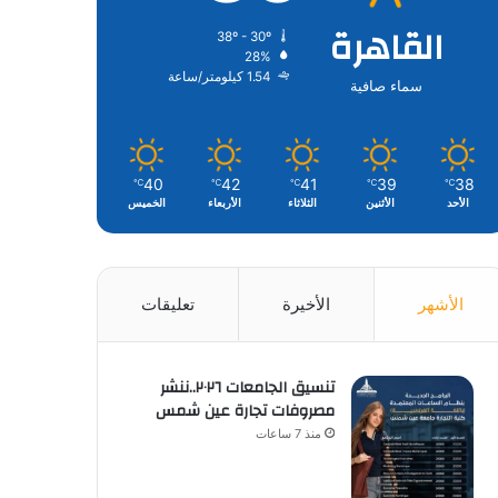
القاهرة
38º - 30º
28%
1.54 كيلومتر/ساعة
سماء صافية
40
42
41
39
38
℃
℃
℃
℃
℃
الأحد
الأثنين
الثلاثاء
الأربعاء
الخميس
الأشهر
الأخيرة
تعليقات
تنسيق الجامعات ٢٠٢٦..ننشر
مصروفات تجارة عين شمس
منذ 7 ساعات