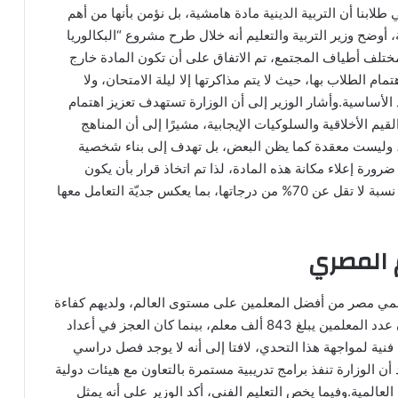
 طلابنا أن التربية الدينية مادة هامشية، بل نؤمن بأنها من أهم
، أوضح وزير التربية والتعليم أنه خلال طرح مشروع “البكالوريا
لف أطياف المجتمع، تم الاتفاق على أن تكون المادة خارج
م الطلاب بها، حيث لا يتم مذاكرتها إلا ليلة الامتحان، ولا
 الأساسية.وأشار الوزير إلى أن الوزارة تستهدف تعزيز اهتمام
لقيم الأخلاقية والسلوكيات الإيجابية، مشيرًا إلى أن المناهج
وح، وليست معقدة كما يظن البعض، بل تهدف إلى بناء شخصية
ضرورة إعلاء مكانة هذه المادة، لذا تم اتخاذ قرار بأن يكون
النجاح في مادة التربية الدينية مشروطًا بالحصول على نسبة لا تقل عن 70% من درجاتها، بما يعكس جديّة التعامل معها
 المصري
 معلمي مصر من أفضل المعلمين على مستوى العالم، ولديهم كفاءة
علمية وثقافية عالية.وأوضح أنه عند توليه المنصب، كان عدد المعلمين يبلغ 843 ألف معلم، بينما كان العجز في أعداد
استدعى وضع حلول فنية لمواجهة هذا التحدي، لافتا إلى أنه لا يوجد فصل دراسي
ن الوزارة تنفذ برامج تدريبية مستمرة بالتعاون مع هيئات دولية
عالمية.وفيما يخص التعليم الفني، أكد الوزير على أنه يمثل