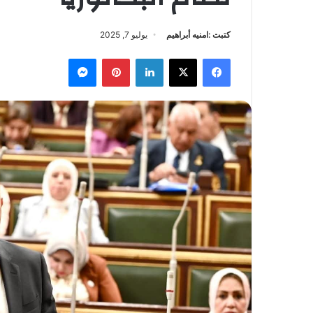
كتبت :امنيه أبراهيم
يوليو 7, 2025
فيسبوك
‫X
لينكدإن
بينتيريست
ماسنجر