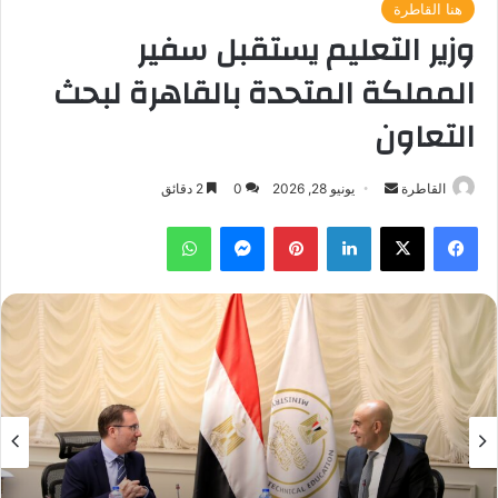
هنا القاطرة
وزير التعليم يستقبل سفير
المملكة المتحدة بالقاهرة لبحث
التعاون
أرسل
القاطرة
يونيو 28, 2026
0
2 دقائق
بريدا
فيسبوك
‫X
لينكدإن
بينتيريست
ماسنجر
واتساب
إلكترونيا