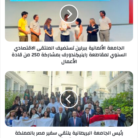
ببرلين
تستضيف
الملتقى
الاقتصادي
السنوي
لمقاطعة
راينيكِندورف
الجامعة الألمانية ببرلين تستضيف الملتقى الاقتصادي
بمشاركة
السنوي لمقاطعة راينيكِندورف بمشاركة 250 من قادة
250
الأعمال
من
قادة
الأعمال
رئيس
الجامعة
البريطانية
يلتقي
سفير
مصر
بالمملكة
المتحدة
رئيس الجامعة البريطانية يلتقي سفير مصر بالمملكة