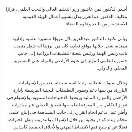
أصدر الدكتور أيمن عاشور وزير التعليم العالي والبحث العلمي، قرارًا
بتكليف الدكتور عبدالعزيز بلال بتسيير أعمال الهيئة القومية
للاستشعار من البعد وعلوم الفضاء.
ويأتي تكليف الدكتور عبدالعزيز بلال تتويجًا لمسيرة علمية وإدارية
ممتدة، شغل خلالها مواقع قيادية كان من أبرزها أنه شغل منصب
نائب رئيس الهيئة ورئيس شعبة التطبيقات الزراعية إلى جانب
حضوره العلمي المؤثر في علوم الأراضي والمياه على المستويين
المحلي والدولي.
وخلال سنوات عطائه، ارتبط اسم سيادته بعدد من الإسهامات
البارزة، من بينها دعم وتطوير التطبيقات البحثية المرتبطة بإدارة
الأراضي والموارد المائية وربطها بالاحتياجات التنموية، والإسهام في
تعزيز التكامل بين المعرفة العلمية والتطبيق العملي عبر مبادرات
وأطر عمل تدعم اتخاذ القرار، إلى جانب المساهمة في إنتاج علمي
محكم وبناء كوادر بحثية من خلال الإشراف والتدريب ونقل الخبرات،
فضلًا عن ترسيخ قيم الانضباط المهني والأخلاق الحميدة كأساس