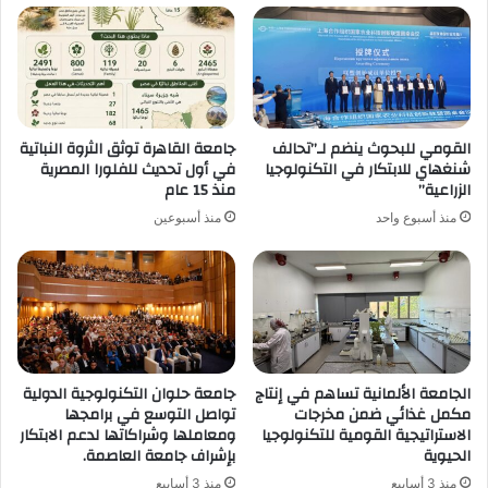
القومي للبحوث ينضم لـ”تحالف
جامعة القاهرة توثق الثروة النباتية
شنغهاي للابتكار في التكنولوجيا
في أول تحديث للفلورا المصرية
الزراعية”
منذ 15 عام
منذ أسبوع واحد
منذ أسبوعين
الجامعة الألمانية تساهم في إنتاج
جامعة حلوان التكنولوجية الدولية
مكمل غذائي ضمن مخرجات
تواصل التوسع في برامجها
الاستراتيجية القومية للتكنولوجيا
ومعاملها وشراكاتها لدعم الابتكار
الحيوية
بإشراف جامعة العاصمة.
منذ 3 أسابيع
منذ 3 أسابيع