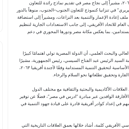
القدرات ونقل الخبرات المصرية وتنفيذ أجندة أفريقيا ٢٠٦٣، مشيراً إلى نجاح مصر في تقديم نماذج رائدة للتعاون
يري” في تنزانيا كنموذج للتعاون الجنوب–الجنوب، منوهاً بالدور
ف إعادة الإعمار والتنمية بعد النزاعات، ومشيراً إلى استضافة
لعام للاتحاد الأفريقي، إلى جانب الاستعدادات الجارية لتنظيم
مستدامين، بما يعكس مكانة مصر ودورها المحوري في دعم
لعالي والبحث العلمي، أن الدولة المصرية تولي اهتمامًا كبيرًا
خامة السيد الرئيس عبد الفتاح السيسي، رئيس الجمهورية، مشيرًا
إلى أن الاستثمار في “الإنسان الأفريقي” يمثل الركيزة الأساسية لتحقيق التنمية المستدامة وفقًا لأجندة أفريقيا ٢٠٦٣،
رة وتحقيق تطلعاتها نحو السلام والرخاء.
العلاقات الأكاديمية والبحثية والثقافية مع مختلف الدول
الأفارقة الوافدين عبر مبادرة “ادرس في مصر”، فضلًا عن توفير
يسهم في إعداد كوادر أفريقية قادرة على قيادة جهود التنمية في
 الأفريقي كلمة، أشاد خلالها بعمق العلاقات التاريخية التي