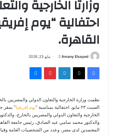
وزارتا الخارجية والت
احتفالية “يوم إفريق
القاهرة.
أرسل
Amany Elsayed
مايو 23, 2026
بريدا
فيسبوك
‫X
لينكدإن
بينتيريست
ماسنجر
إلكترونيا
نظمت وزارة الخارجية والتعاون الدولي والمصريين بالخار
السبت ٢٣ مايو، احتفالية بمناسبة “
يوم إفريقيا
” بمقر ج
الخارجية والتعاون الدولي والمصريين بالخارج، والدكتور
والدكتور محمد سامي عبد الصادق، رئيس جامعة القاهر
المعتمدين لدى مصر، وعدد من الشخصيات العامة وقيادات