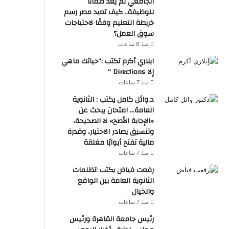
الجامعي لم يعد ضمانًا
للوظيفة.. كيف تعيد مصر رسم
خريطة التعليم وفقًا لاحتياجات
سوق العمل؟
منذ 6 ساعات
ايلاري أكرم تكتب :”حياتك ماهي
إلا Directions “
منذ 7 ساعات
د.وائل كامل يكتب : الثانوية
العامة… امتحان يبحث عن
«الإجابة الأصح» لا الصحيحة،
وتنسيق يصادر الاختيار، وقدرة
مالية تفتح أبوابًا مغلقة
منذ 7 ساعات
رفعت فياض يكتب :تظلمات
الثانوية العامة بين الواقع
والخيال
منذ 7 ساعات
رئيس جامعة القاهرة ورئيس