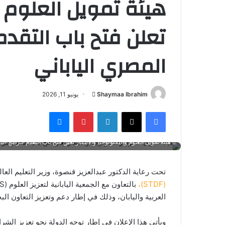
هيئة تمويل العلوم وا
تعلن فتح باب التقدم
المصري الياباني
أرسل
Shaymaa Ibrahim
يونيو 11, 2026
بريدا
فيسبوك
‫X
لينكدإن
بينتيريست
ماسنجر
إلكترونيا
هيئة تمويل العلوم والتكنولوجيا والابتكار تعلن فتح باب التقدم لبرامج ال
تحت رعاية الدكتور عبدالعزيز قنصوة، وزير التعليم الع
(STDF)،
العربية واليابان، وذلك في إطار دعم وتعزيز التعاون الب
ويأتي هذا الإعلان في إطار توجه الدولة نحو تعزيز الشر