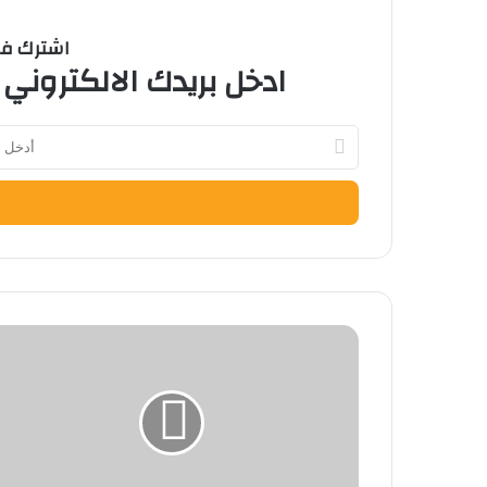
اشترك في 
ادخل بريدك الالكتروني 
أدخل
بريدك
الإلكتروني
قصر
العيني
قصة
قصر
عاش
560
عاماً