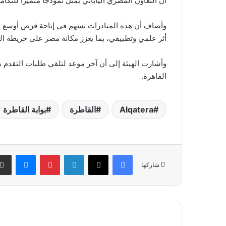
أن التعاون المصري الياباني يمثل نموذجًا متميزًا للتكا
وأضاف أن هذه المبادرات تسهم في إتاحة فرص أوسع ل
أثر علمي وتطبيقي، بما يعزز مكانة مصر على خريطة الب
القاهرة.
Alqatera
القاطرة
بوابة القاطرة
فيسبوك
‫X
لينكدإن
بينتيريست
ماسنج
شاركها