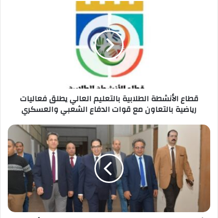
قطاع
الأنشطة
الطلابية
بالتعليم
العالي
يطلق
فعاليات
رياضية
بالتعاون
قطاع الأنشطة الطلابية بالتعليم العالي يطلق فعاليات
مع
رياضية بالتعاون مع قوات الدفاع الشعبي والعسكري
قوات
الدفاع
الشعبي
رئيس
والعسكري
جامعة
القاهرة
يجري
جولة
تفقدية
لمتابعة
الأنتخابات
بالكليات