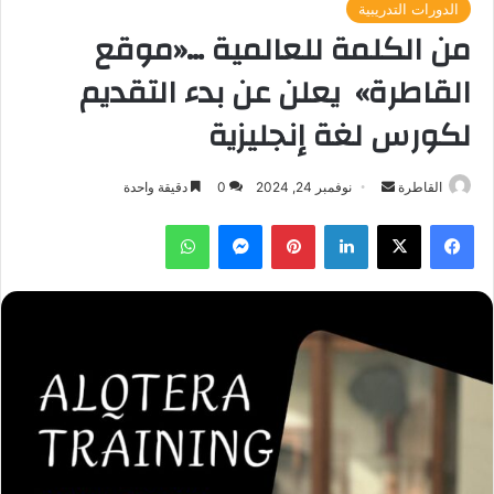
الدورات التدريبية
من الكلمة للعالمية …«موقع
القاطرة» يعلن عن بدء التقديم
لكورس لغة إنجليزية
أرسل
القاطرة
نوفمبر 24, 2024
0
دقيقة واحدة
بريدا
فيسبوك
‫X
لينكدإن
بينتيريست
ماسنجر
واتساب
إلكترونيا