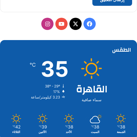
‫X
فيسبوك
‫YouTube
انستقرام
الطقس
35
℃
القاهرة
38º - 29º
17%
3.23 كيلومتر/ساعة
سماء صافية
42
39
38
38
38
℃
℃
℃
℃
℃
الجمعة
السبت
الأحد
الأثنين
الثلاثاء