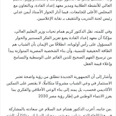
العالي للأنشطة الطلابية ومدير معهد إعداد القادة، وبالتعاون مع
المجلس الأعلى للجامعات، فيما أدار الحوار الأستاذ أيمن عدلي
رئيس لجنة التدريب والتثقيف بـ نقابة الإعلاميين.
وفي كلمته، نقل الدكتور كريم همام تحيات وزير التعليم العالي،
مؤكدًا أن معهد إعداد القادة يضع تعزيز الفكر المستنير والحوار
المسؤول على رأس أولوياته، انطلاقًا من الإيمان بأن الشباب هم
الطاقة الحقيقية للتنمية، وأن بناء الشخصية المصرية المتوازنة يبدأ
من ترسيخ الفهم الصحيح للدين القائم على الوسطية والتسامح
وإعلاء قيمة العقل.
وأشار إلى أن الجمهورية الجديدة تنطلق من رؤية واضحة تعتبر
الاستثمار في وعي الشباب مشروعًا متكاملًا، لا يقتصر على التمكين
الأكاديمي فحسب، بل يمتد إلى بناء الوعي الأخلاقي والفكري بما
يعزز الانتماء الوطني في إطار رؤية مصر 2030
.من جانبه، أعرب الدكتور هشام عبد السلام عن سعادته بالمشاركة
في هذا اللقاء الذي يتزامن مع شهر رمضان المبارك، مؤكدًا أن الشهر