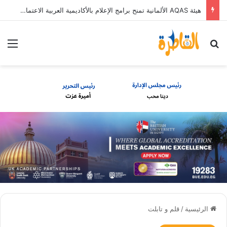
هيئة AQAS الألمانية تمنح برامج الإعلام بالأكاديمية العربية الاعتماد غير المشروط وفق المعايير الأوروبية
بحث عن
الق
الرئيسية
/
قلم و تابلت