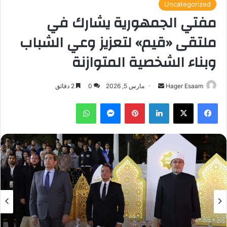
Uncategorized
مفتي الجمهورية يشارك في
ملتقى «قيم» لتعزيز وعي الشباب
وبناء الشخصية المتوازنة
أرسل
Hager Esaam
مارس 5, 2026
0
2 دقائق
بريدا
فيسبوك
‫X
لينكدإن
بينتيريست
ماسنجر
واتساب
إلكترونيا