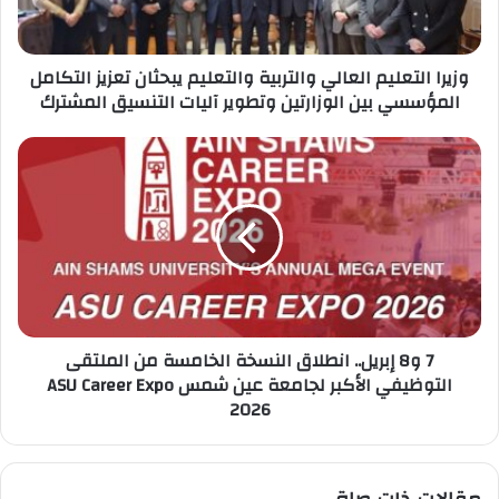
تعزيز
التكامل
المؤسسي
وزيرا التعليم العالي والتربية والتعليم يبحثان تعزيز التكامل
بين
المؤسسي بين الوزارتين وتطوير آليات التنسيق المشترك
الوزارتين
وتطوير
آليات
7
التنسيق
و8
المشترك
إبريل..
انطلاق
النسخة
الخامسة
من
الملتقى
التوظيفي
7 و8 إبريل.. انطلاق النسخة الخامسة من الملتقى
الأكبر
التوظيفي الأكبر لجامعة عين شمس ASU Career Expo
لجامعة
2026
عين
شمس
ASU
Career
Expo