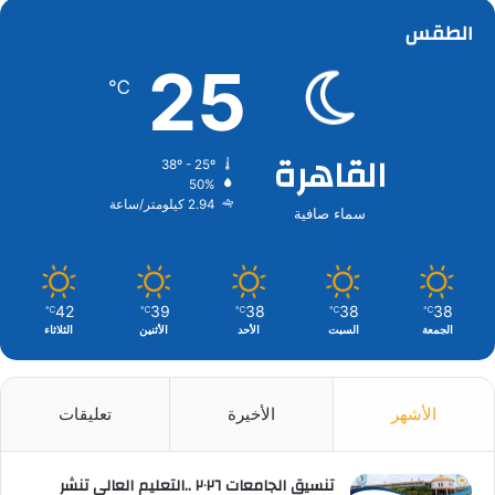
الطقس
25
℃
القاهرة
38º - 25º
50%
2.94 كيلومتر/ساعة
سماء صافية
42
39
38
38
38
℃
℃
℃
℃
℃
الجمعة
السبت
الأحد
الأثنين
الثلاثاء
الأشهر
الأخيرة
تعليقات
تنسيق الجامعات ٢٠٢٦ ..التعليم العالي تنشر