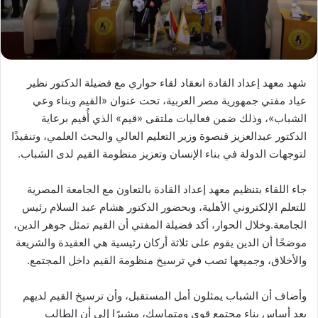
شهد معهد إعداد القادة انعقاد لقاء حواري مع فضيلة الدكتور نظير
عياد مفتي جمهورية مصر العربية، تحت عنوان «القيم وبناء وعي
الشباب»، وذلك ضمن فعاليات ملتقى «قيم» الذي أُقيم برعاية
الدكتور عبدالعزيز قنصوة وزير التعليم العالي والبحث العلمي، وتنفيذًا
لتوجهات الدولة في بناء الإنسان وتعزيز منظومة القيم لدى الشباب.
جاء اللقاء بتنظيم معهد إعداد القادة بالتعاون مع الجامعة المصرية
للتعلم الإلكتروني الأهلية، وبحضور الدكتور هشام عبد السلام رئيس
الجامعة.وخلال الحوار، أكد فضيلة المفتي أن القيم تمثل جوهر الدين،
موضحًا أن الدين يقوم على ثلاثة أركان رئيسية هي العقيدة والشريعة
والأخلاق، وجميعها تصب في ترسيخ منظومة القيم داخل المجتمع.
وأضاف أن الشباب يمثلون أمل المستقبل، وأن ترسيخ القيم لديهم
يعد أساس بناء مجتمع قوي ومتماسك، مشيرًا إلى أن الطالب