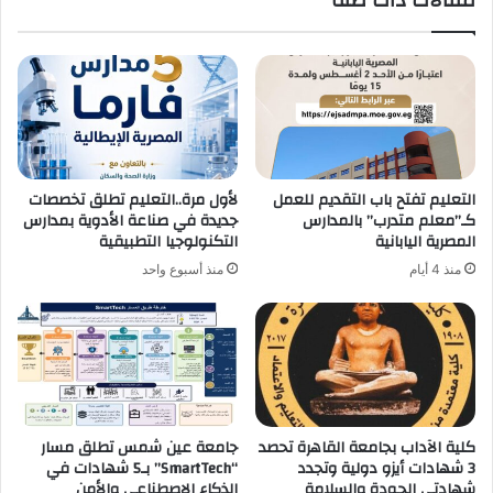
مقالات ذات صلة
2026
التعليم تفتح باب التقديم للعمل
لأول مرة..التعليم تطلق تخصصات
كـ”معلم متدرب” بالمدارس
جديدة في صناعة الأدوية بمدارس
المصرية اليابانية
التكنولوجيا التطبيقية
منذ 4 أيام
منذ أسبوع واحد
كلية الآداب بجامعة القاهرة تحصد
جامعة عين شمس تطلق مسار
3 شهادات أيزو دولية وتجدد
“SmartTech” بـ5 شهادات في
شهادتي الجودة والسلامة
الذكاء الاصطناعي والأمن