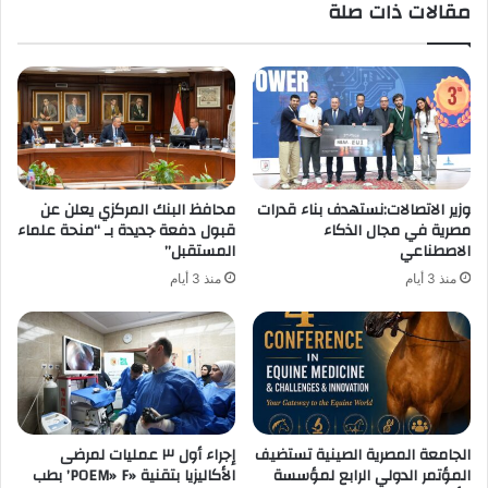
مقالات ذات صلة
وزير الاتصالات:نستهدف بناء قدرات
محافظ البنك المركزي يعلن عن
مصرية في مجال الذكاء
قبول دفعة جديدة بـ “منحة علماء
الاصطناعي
المستقبل”
منذ 3 أيام
منذ 3 أيام
الجامعة المصرية الصينية تستضيف
إجراء أول ٣ عمليات لمرضى
المؤتمر الدولي الرابع لمؤسسة
الأكاليزيا بتقنية «POEM» F’ بطب