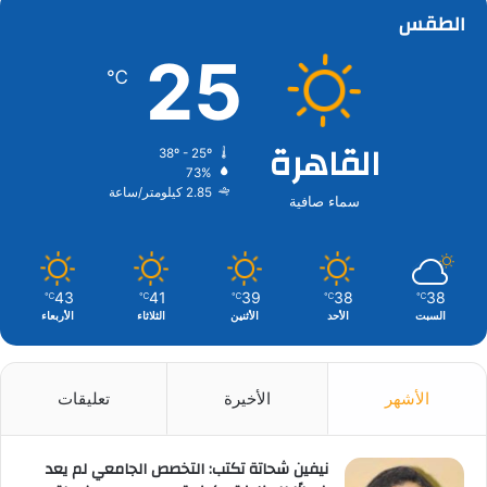
الطقس
25
℃
القاهرة
38º - 25º
73%
2.85 كيلومتر/ساعة
سماء صافية
43
41
39
38
38
℃
℃
℃
℃
℃
السبت
الأحد
الأثنين
الثلاثاء
الأربعاء
الأشهر
الأخيرة
تعليقات
نيفين شحاتة تكتب: التخصص الجامعي لم يعد