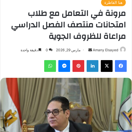
هنا القاطرة
مرونة في التعامل مع طلاب
امتحانات منتصف الفصل الدراسي
مراعاة للظروف الجوية
أرسل
Amany Elsayed
مارس 29, 2026
0
دقيقة واحدة
بريدا
فيسبوك
‫X
لينكدإن
بينتيريست
ماسنجر
واتساب
إلكترونيا