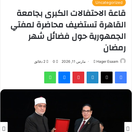
Uncategorized
قاعة الاحتفالات الكبرى بجامعة
القاهرة تستضيف محاضرة لمفتي
الجمهورية حول فضائل شهر
رمضان
أرسل
Hager Esaam
مارس 11, 2026
0
2 دقائق
بريدا
فيسبوك
‫X
لينكدإن
بينتيريست
ماسنجر
واتساب
إلكترونيا