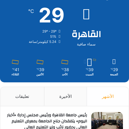
29
℃
القاهرة
29º - 29º
51%
5.24 كيلومتر/ساعة
سماء صافية
41
39
38
39
29
℃
℃
℃
℃
℃
الجمعة
السبت
الأحد
الأثنين
الثلاثاء
الأشهر
الأخيرة
تعليقات
رئيس جامعة القاهرة ورئيس مجلس إدارة «أخبار
اليوم» يتفقدان جناح الجامعة بمعرض التعليم
العالي بحضور نائب وزير التعليم العالي