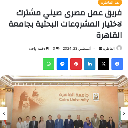
هنا القاطرة
فريق عمل مصرى صيني مشترك
لاختيار المشروعات البحثية بجامعة
القاهرة
أرسل
القاطرة
أغسطس 23, 2024
0
دقيقة واحدة
بريدا
فيسبوك
‫X
لينكدإن
بينتيريست
ماسنجر
واتساب
إلكترونيا