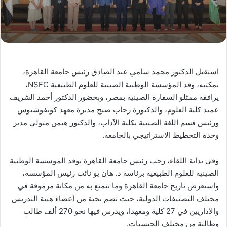
استقبل الدكتور محمد سامي عبد الصادق رئيس جامعة القاهرة،
بمكتبه، وفد المؤسسة الوطنية الصينية للعلوم الطبيعية NSFC،
يرافقه ممثلو السفارة الصينية بمصر، وبحضور الدكتور أحمد الشريف
عميد كلية العلوم، والدكتورة رحاب صبح مديرة معهد كونفوشيوس
ورئيس قسم اللغة الصينية بكلية الآداب، والدكتور هيمن متولي مدير
وحدة التخطيط الاستراتيجي بالجامعة.
وفي بداية اللقاء، رحب رئيس جامعة القاهرة بوفد المؤسسة الوطنية
الصينية للعلوم الطبيعية برئاسة د. هان يو نائب رئيس المؤسسة،
واستعرض تاريخ جامعة القاهرة وما تتمتع به من مكانة مرموقة في
مختلف التصنيفات الدولية، حيث تضم نخبة من أعضاء هيئة التدريس
والإداريين في 27 كلية ومعهدا، ويدرس فيها نحو 270 ألف طالب
وطالبة من مختلف الجنسيات.