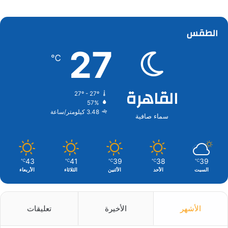
الطقس
27
℃
القاهرة
27º - 27º
57%
3.48 كيلومتر/ساعة
سماء صافية
43
41
39
38
39
℃
℃
℃
℃
℃
السبت
الأحد
الأثنين
الثلاثاء
الأربعاء
الأشهر
الأخيرة
تعليقات