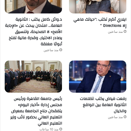
ايلاري أكرم تكتب :”حياتك ماهي
د.وائل كامل يكتب : الثانوية
إلا Directions “
العامة… امتحان يبحث عن «الإجابة
الأصح» لا الصحيحة، وتنسيق
منذ ساعتين
يصادر الاختيار، وقدرة مالية تفتح
أبوابًا مغلقة
منذ ساعتين
رفعت فياض يكتب :تظلمات
رئيس جامعة القاهرة ورئيس
الثانوية العامة بين الواقع
مجلس إدارة «أخبار اليوم»
والخيال
يتفقدان جناح الجامعة بمعرض
التعليم العالي بحضور نائب وزير
منذ ساعتين
التعليم العالي
منذ 10 ساعات