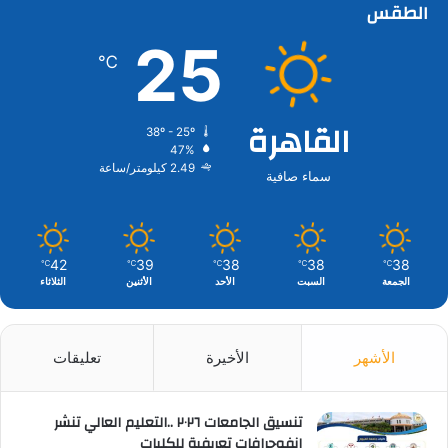
الطقس
25
℃
القاهرة
38º - 25º
47%
2.49 كيلومتر/ساعة
سماء صافية
42
39
38
38
38
℃
℃
℃
℃
℃
الجمعة
السبت
الأحد
الأثنين
الثلاثاء
الأشهر
الأخيرة
تعليقات
تنسيق الجامعات ٢٠٢٦ ..التعليم العالي تنشر
إنفوجرافات تعريفية للكليات