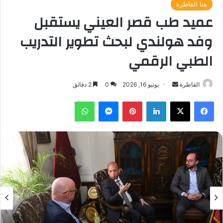
هنا القاطرة
عميد طب قصر العيني يستقبل
وفد هولندي لبحث تطوير التدريب
الطبي الرقمي
أرسل
القاطرة
يونيو 16, 2026
0
2 دقائق
بريدا
فيسبوك
‫X
لينكدإن
بينتيريست
ماسنجر
واتساب
إلكترونيا