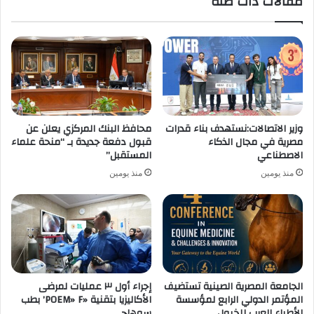
مقالات ذات صلة
وزير الاتصالات:نستهدف بناء قدرات
محافظ البنك المركزي يعلن عن
مصرية في مجال الذكاء
قبول دفعة جديدة بـ “منحة علماء
الاصطناعي
المستقبل”
منذ يومين
منذ يومين
الجامعة المصرية الصينية تستضيف
إجراء أول ٣ عمليات لمرضى
المؤتمر الدولي الرابع لمؤسسة
الأكاليزيا بتقنية «POEM» F’ بطب
الأطباء العرب للخيول
سوهاج