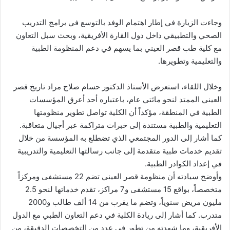
وجاءت الزيارة في إطار اهتمام الوفد بالتوسع في برامج التدريب
الصحي والتطبيقي داخل دول القارة الأفريقية، وبحث سبل التعاون
مع كلية طب قصر العيني بما يسهم في دعم المنظومة الطبية
والتعليمية وتطويرها.
وخلال اللقاء، استعرض الأستاذ الدكتور حسام صلاح مراد تاريخ قصر
العيني الممتد لنحو مائتي عام، باعتباره أحد أعرق المؤسسات
الطبية في المنطقة، مؤكداً أن الكلية تواصل تطوير منظومتها
التعليمية والطبية مستندة إلى خبرات متراكمة عبر أجيال متعاقبة.
كما أشار إلى الدور المجتمعي الذي تضطلع به المؤسسة من خلال
تقديم خدمات طبية متقدمة إلى جانب رسالتها التعليمية والتدريبية
في إعداد الكوادر الطبية.
وأوضح سيادته أن منظومة قصر العيني تضم 22 مستشفى ومركزاً
متخصصاً، بواقع 15 مستشفى و7 مراكز، تقدم خدماتها لنحو 2.5
مليون مريض سنوياً، وتضم ما يقرب من 14 ألف طالب و2000
متدرب. كما أشار إلى ريادة الكلية في دعم التعاون الطبي مع الدول
الأفريقية، وما شهدته من تطور في عدد من التخصصات الدقيقة، من