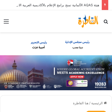
هيئة AQAS الألمانية تمنح برامج الإعلام بالأكاديمية العربية الاعتماد غير المشروط وفق المعايير الأوروبية
بحث عن
الق
الرئيسية
/
هنا القاطرة