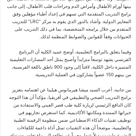
بينها أورام الأطفال وأمراض الدم وجراحات قلب الأطفال، إلى جانب
برامج التدريب المتقدمة التي تسهم في إعداد أطباء مؤهلين وفق
المعايير الدولية. وأشاد بالدور الذي يقوم به مركز “LRC” للتدريب
المتقدم من خلال برامجه المتخصصة، بما في ذلك التدريب على
الحيوانات وفقاً للقوانين والضوابط المنظمة لذلك.
وفيما يتعلق بالبرامج التعليمية، أوضح عميد الكلية أن البرنامج
الفرنسي يشهد توسعاً متزايداً وأصبح يمثل أحد المسارات التعليمية
المتميزة داخل الكلية، لافتاً إلى وجود 900 ناطق باللغة الفرنسية،
من بينهم 150 عضواً يشاركون في العملية التدريسية.
من جانبه، أعرب السيد ميشا هيرمانوس هيلينا عن اهتمامه بتعزيز
برامج التدريب الصحي والتطبيقي في أفريقيا، مؤكداً أن هذا التوجه
كان الدافع الرئيسي لزيارة كلية طب قصر العيني والاستفادة من
خبراتها الممتدة ومكانتها الأكاديمية. كما استعرض تجاربهم في
توظيف تقنيات الذكاء الاصطناعي ضمن منظومة الرقمنة الطبية
والتعليمية، موضحاً أن هذه التقنيات تمثل أداة داعمة للكفاءات
البشرية وليست بديلاً عنها، معرباً عن تطلعه إلى بناء تعاون مستدام