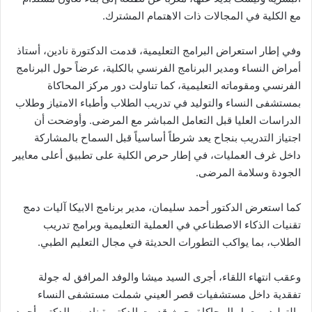
مع الكلية في المجالات ذات الاهتمام المشترك.
وفي إطار استعراض البرامج التعليمية، قدمت الدكتورة نادين، أستاذ
أمراض النساء ومدير البرنامج الفرنسي بالكلية، عرضاً حول البرنامج
الفرنسي ومقوماته التعليمية، كما تناولت دور مركز المحاكاة
بمستشفى النساء والتوليد في تدريب الطلاب وأطباء الامتياز وطلاب
الدراسات العليا قبل التعامل المباشر مع المرضى. وأوضحت أن
اجتياز التدريب بنجاح يعد شرطاً أساسياً قبل السماح بالمشاركة
داخل غرف العمليات، في إطار حرص الكلية على تطبيق أعلى معايير
الجودة وسلامة المرضى.
كما استعرض الدكتور أحمد سليمان، مدير برنامج الابيكا آليات دمج
تقنيات الذكاء الاصطناعي في العملية التعليمية وبرامج تدريب
الطلاب، بما يواكب التطورات الحديثة في مجال التعليم الطبي.
وعقب انتهاء اللقاء، أجرى السيد ميشا والوفد المرافق له جولة
تفقدية داخل مستشفيات قصر العيني شملت مستشفى النساء
والتوليد ومعمل المحاكاة، حيث قدمت الدكتورة نادين والدكتور أحمد