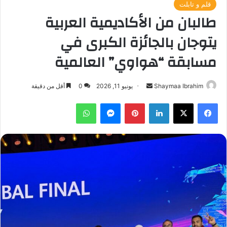
قلم و تابلت
طالبان من الأكاديمية العربية
يتوجان بالجائزة الكبرى في
مسابقة “هواوي” العالمية
أرسل
Shaymaa Ibrahim
يونيو 11, 2026
0
أقل من دقيقة
بريدا
فيسبوك
‫X
لينكدإن
بينتيريست
ماسنجر
واتساب
إلكترونيا