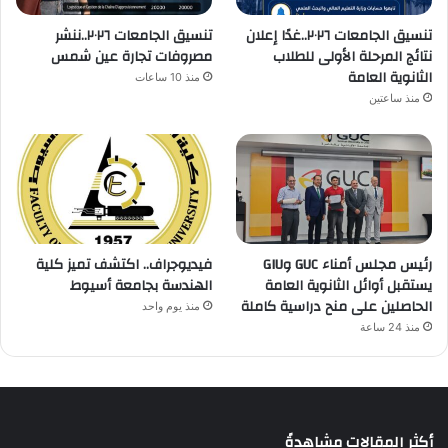
تنسيق الجامعات ٢٠٢٦..غدًا إعلان
تنسيق الجامعات ٢٠٢٦..ننشر
نتائج المرحلة الأولى للطلاب
مصروفات تجارة عين شمس
الثانوية العامة
منذ 10 ساعات
منذ ساعتين
رئيس مجلس أمناء GUC وGIU
فيديوجراف.. اكتشف تميز كلية
يستقبل أوائل الثانوية العامة
الهندسة بجامعة أسيوط
الحاصلين على منح دراسية كاملة
منذ يوم واحد
منذ 24 ساعة
أكثر المقالات مشاهدةً