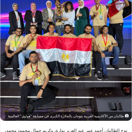
طالبان من الأكاديمية العربية يتوجان بالجائزة الكبرى في مسابقة "هواوي" العالمية
توج الطالبان أحمد عمر عبد العزيز نوارة، وكريم جمال محمود محمد،