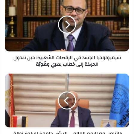
سيميولوجيا
الجسد
في
الرقصات
الشعبية:
حين
تتحول
الحركة
إلى
سيميولوجيا الجسد في الرقصات الشعبية: حين تتحول
خطاب
الحركة إلى خطاب بصري وهُويّة
بصري
وهُويّة
بالتزامن
مع
اليوم
العالمي
للبيئة..
جامعة
الريادة
تطلق
خطواتها
بالتزامن مع اليوم العالمي للبيئة.. جامعة الريادة تطلق
نحو