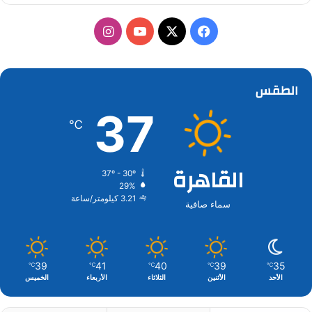
‫X
فيسبوك
‫YouTube
انستقرام
الطقس
37
℃
القاهرة
37º - 30º
29%
3.21 كيلومتر/ساعة
سماء صافية
39
41
40
39
35
℃
℃
℃
℃
℃
الأحد
الأثنين
الثلاثاء
الأربعاء
الخميس