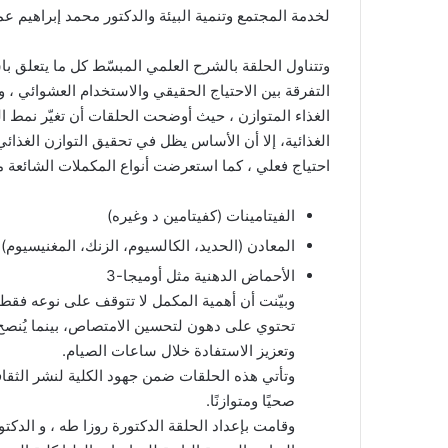
لخدمة المجتمع وتنمية البيئة والدكتور محمد إبراهيم عم
وتتناول الحلقة بالشرح العلمي المبسّط كل ما يتعلق با
التفرقة بين الاحتياج الحقيقي والاستخدام العشوائي ، 
الغذاء المتوازن ، حيث أوضحت الحلقات أن تغيّر نمط ا
الغذائية، إلا أن الأساس يظل في تحقيق التوازن الغذائي
احتياج فعلي ، كما استعرضت أنواع المكملات الشائعة م
الفيتامينات (كفيتامين د وغيره)
المعادن (الحديد، الكالسيوم، الزنك، المغنيسيوم)
الأحماض الدهنية مثل أوميجا-3
وبيّنت أن أهمية المكمل لا تتوقف على نوعه فقط، 
تحتوي على دهون لتحسين الامتصاص، بينما يُنصح 
وتعزيز الاستفادة خلال ساعات الصيام.
وتأتي هذه الحلقات ضمن جهود الكلية لنشر الثقاف
صحيًا ومتوازنًا.
وقامت بإعداد الحلقة الدكتورة روزا طه ، و الدكت