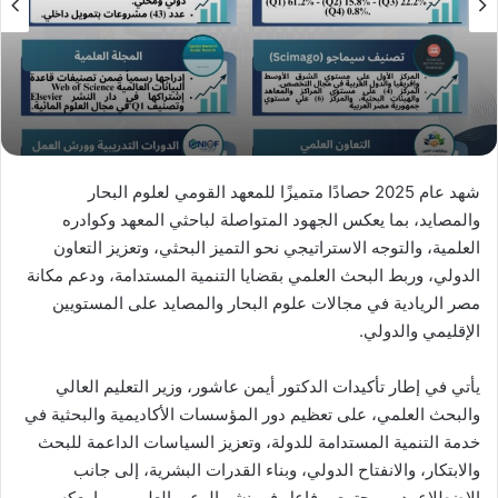
شهد عام 2025 حصادًا متميزًا للمعهد القومي لعلوم البحار
والمصايد، بما يعكس الجهود المتواصلة لباحثي المعهد وكوادره
العلمية، والتوجه الاستراتيجي نحو التميز البحثي، وتعزيز التعاون
الدولي، وربط البحث العلمي بقضايا التنمية المستدامة، ودعم مكانة
مصر الريادية في مجالات علوم البحار والمصايد على المستويين
الإقليمي والدولي.
يأتي في إطار تأكيدات الدكتور أيمن عاشور، وزير التعليم العالي
والبحث العلمي، على تعظيم دور المؤسسات الأكاديمية والبحثية في
خدمة التنمية المستدامة للدولة، وتعزيز السياسات الداعمة للبحث
والابتكار، والانفتاح الدولي، وبناء القدرات البشرية، إلى جانب
الاضطلاع بدور مجتمعي فاعل في نشر الوعي العلمي، بما يعكس