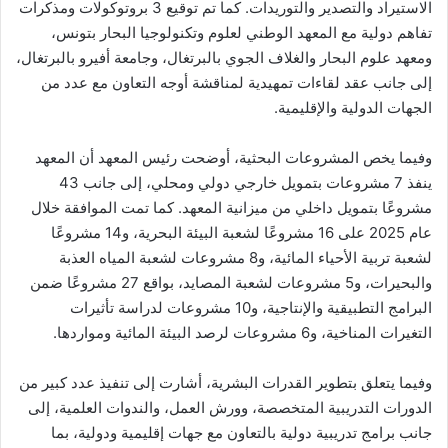
الاستيراد والتصدير والتوريدات. كما تم توقيع 3 بروتوكولات ومذكرات
تفاهم دولية مع المعهد الوطني لعلوم وتكنولوجيا البحار بتونس،
ومعهد علوم البحار والغلاف الجوي بالبرتغال، وجامعة أفيرو بالبرتغال،
إلى جانب عقد لقاءات تمهيدية لمناقشة أوجه التعاون مع عدد من
الجهات الدولية والإقليمية.
وفيما يخص المشروعات البحثية، أوضحت رئيس المعهد أن المعهد
ينفذ 7 مشروعات بتمويل خارجي دولي ومحلي، إلى جانب 43
مشروعًا بتمويل داخلي من ميزانية المعهد. كما تمت الموافقة خلال
عام 2025 على 16 مشروعًا لشعبة البيئة البحرية، و14 مشروعًا
لشعبة تربية الأحياء المائية، و8 مشروعات لشعبة المياه العذبة
والبحيرات، و5 مشروعات لشعبة المصايد، بواقع 27 مشروعًا ضمن
البرامج التطبيقية والإنتاجية، و10 مشروعات لدراسة تأثيرات
التغيرات المناخية، و6 مشروعات لرصد البيئة المائية ومواردها.
وفيما يتعلق بتطوير القدرات البشرية، أشارت إلى تنفيذ عدد كبير من
الدورات التدريبية المتخصصة، وورش العمل، والندوات العلمية، إلى
جانب برامج تدريبية دولية بالتعاون مع جهات إقليمية ودولية، بما