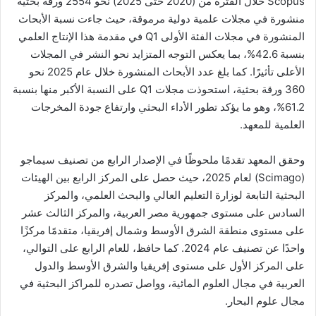
Scopus خلال الفترة من (2020 حتى 2025) نحو 2554 ورقة بحثية
منشورة في مجلات علمية دولية مرموقة، حيث جاءت نسبة الأبحاث
المنشورة في مجلات الفئة الأولى Q1 في مقدمة هذا الإنتاج العلمي
بنسبة 42.6%، بما يعكس التوجه المتزايد نحو النشر في المجلات
الأعلى تأثيرًا. كما بلغ عدد الأبحاث المنشورة خلال عام 2025 نحو
360 ورقة بحثية، استحوذت مجلات Q1 على النسبة الأكبر منها بنسبة
61.2%، وهو ما يؤكد تطور الأداء البحثي وارتفاع جودة المخرجات
العلمية للمعهد.
وحقق المعهد تقدمًا ملحوظًا في الإصدار الرابع من تصنيف سيماجو
(Scimago) لعام 2025، حيث حصل على المركز الرابع بين الهيئات
البحثية التابعة لوزارة التعليم العالي والبحث العلمي، والمركز
السادس على مستوى جمهورية مصر العربية، والمركز الثالث عشر
على مستوى منطقة الشرق الأوسط وشمال إفريقيا، متقدمًا مركزًا
واحدًا عن تصنيف عام 2024. كما حافظ، للعام الرابع على التوالي،
على المركز الأول على مستوى إفريقيا والشرق الأوسط والدول
العربية في مجال العلوم المائية، وواصل تصدره للمراكز البحثية في
مجال علوم البحار.