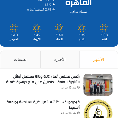
القاهرة
38º - 27º
65%
2.79 كيلومتر/ساعة
سماء صافية
40
42
40
39
38
℃
℃
℃
℃
℃
الأحد
الأثنين
الثلاثاء
الأربعاء
الخميس
الأشهر
الأخيرة
تعليقات
رئيس مجلس أمناء GUC وGIU يستقبل أوائل
الثانوية العامة الحاصلين على منح دراسية كاملة
منذ 13 ساعة
فيديوجراف.. اكتشف تميز كلية الهندسة بجامعة
أسيوط
منذ 14 ساعة