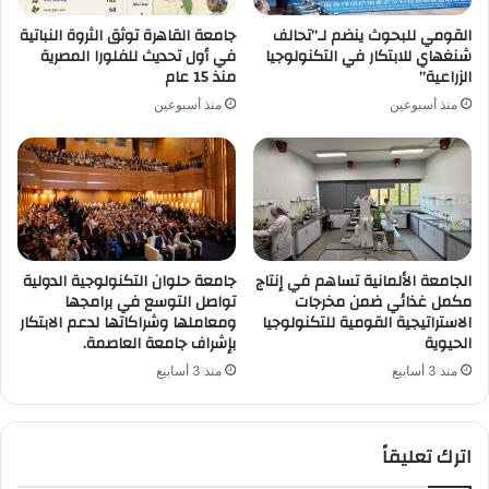
القومي للبحوث ينضم لـ”تحالف
جامعة القاهرة توثق الثروة النباتية
شنغهاي للابتكار في التكنولوجيا
في أول تحديث للفلورا المصرية
الزراعية”
منذ 15 عام
منذ أسبوعين
منذ أسبوعين
الجامعة الألمانية تساهم في إنتاج
جامعة حلوان التكنولوجية الدولية
مكمل غذائي ضمن مخرجات
تواصل التوسع في برامجها
الاستراتيجية القومية للتكنولوجيا
ومعاملها وشراكاتها لدعم الابتكار
الحيوية
بإشراف جامعة العاصمة.
منذ 3 أسابيع
منذ 3 أسابيع
اترك تعليقاً