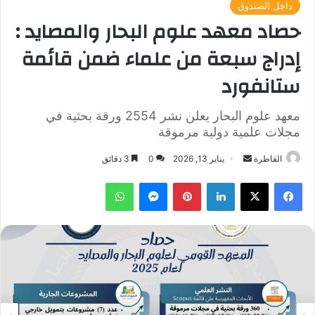
داخل الصندوق
حصاد معهد علوم البحار والمصايد :
إدراج سبعة من علماء ضمن قائمة
ستانفورد
معهد علوم البحار يعلن نشر 2554 ورقة بحثية في
مجلات علمية دولية مرموقة
أرسل
القاطرة
يناير 13, 2026
0
3 دقائق
بريدا
فيسبوك
‫X
لينكدإن
بينتيريست
ماسنجر
واتساب
إلكترونيا