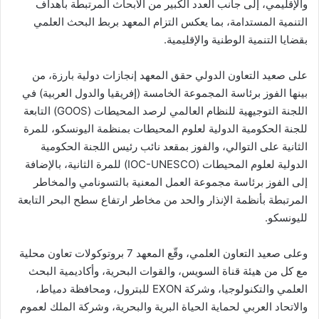
والإقليمي، إلى جانب العدد الكبير من الأبحاث المرتبطة بأهداف
التنمية المستدامة، بما يعكس التزام المعهد بربط البحث العلمي
بقضايا التنمية الوطنية والإقليمية.
على صعيد التعاون الدولي حقق المعهد إنجازات دولية بارزة، من
بينها الفوز برئاسة المجموعة الخامسة (إفريقيا والدول العربية) في
اللجنة التوجيهية للنظام العالمي لرصد المحيطات (GOOS) التابعة
للجنة الحكومية الدولية لعلوم المحيطات بمنظمة اليونسكو، للمرة
الثانية على التوالي، والفوز بمقعد نائب رئيس اللجنة الحكومية
الدولية لعلوم المحيطات (IOC-UNESCO) للمرة الثانية، بالإضافة
إلى الفوز برئاسة مجموعة العمل المعنية بالتسونامي والمخاطر
المرتبطة بأنظمة الإنذار والحد من مخاطر ارتفاع سطح البحر التابعة
لليونسكو.
وعلى صعيد التعاون العلمي، وقّع المعهد 7 بروتوكولات تعاون محلية
مع كل من هيئة قناة السويس، والقوات البحرية، وأكاديمية البحث
العلمي والتكنولوجيا، وشركة EXON للبترول، ومحافظة دمياط،
والاتحاد العربي لحماية الحياة البرية والبحرية، وشركة الملك لعموم