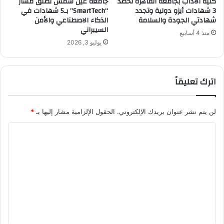
كلية الآداب بجامعة القاهرة تحصد
جامعة عين شمس تطلق مسار
3 شهادات أيزو دولية وتجدد
“SmartTech” بـ5 شهادات في
شهادتي الجودة والسلامة
الذكاء الاصطناعي والأمن
السيبراني
منذ 4 أسابيع
يوليو 3, 2026
اترك تعليقاً
لن يتم نشر عنوان بريدك الإلكتروني.
الحقول الإلزامية مشار إليها بـ
*
ا
ل
ت
ع
ل
ي
ق