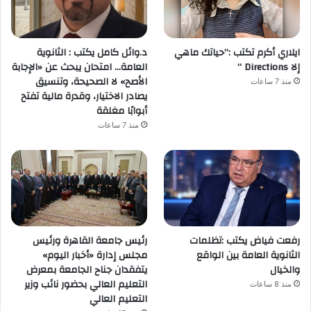
ايلاري أكرم تكتب :”حياتك ماهي
د.وائل كامل يكتب : الثانوية
إلا Directions “
العامة… امتحان يبحث عن «الإجابة
الأصح» لا الصحيحة، وتنسيق
منذ 7 ساعات
يصادر الاختيار، وقدرة مالية تفتح
أبوابًا مغلقة
منذ 7 ساعات
رفعت فياض يكتب :تظلمات
رئيس جامعة القاهرة ورئيس
الثانوية العامة بين الواقع
مجلس إدارة «أخبار اليوم»
والخيال
يتفقدان جناح الجامعة بمعرض
التعليم العالي بحضور نائب وزير
منذ 8 ساعات
التعليم العالي