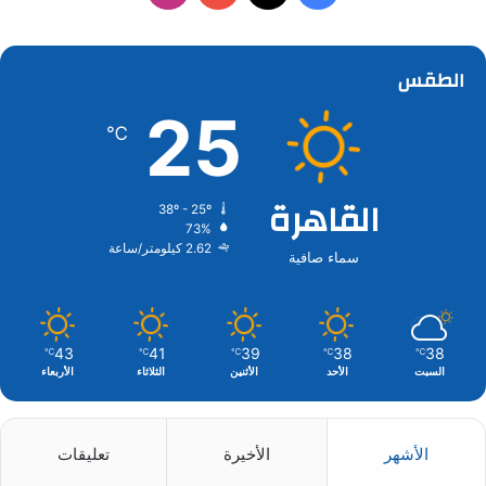
الطقس
25
℃
القاهرة
38º - 25º
73%
2.62 كيلومتر/ساعة
سماء صافية
43
41
39
38
38
℃
℃
℃
℃
℃
السبت
الأحد
الأثنين
الثلاثاء
الأربعاء
الأشهر
الأخيرة
تعليقات