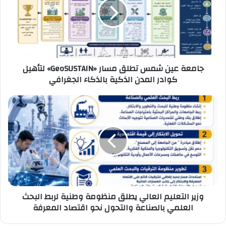
تطلق
مسار
«GeoSUSTAIN»
لتأهيل
كوادر
المدن
جامعة عين شمس تطلق مسار «GeoSUSTAIN» لتأهيل
الذكية
كوادر المدن الذكية بالذكاء الجغرافي
بالذكاء
الجغرافي
وزير
التعليم
العالي
يطلق
منظومة
وطنية
لربط
البحث
العلمي
وزير التعليم العالي يطلق منظومة وطنية لربط البحث
بالصناعة
العلمي بالصناعة والتحول نحو اقتصاد المعرفة
والتحول
نحو