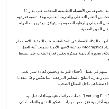
وشهد مقرر Artificial Intelligence in Pharmacy تنفيذ مجموعة من الأنشطة التطبيقية المتقدمة على مدار 14
عت بين التعلم التفاعلي والتدريب العملي، بهدف تنمية قدراتهم
ل الصيدلي والرعاية الصحية، بما يتوافق مع توجهات الدولة
قبل المهن الصحية.
دوات الذكاء الاصطناعي المختلفة، تناولت التوعية بالاستخدام
الرشيد للأدوية والعادات الصحية الخاطئة، إلى جانب إعداد Infographics تفاعلية لأشهر الأدوية تضمنت آلية العمل،
لينيكية، بصورة أكاديمية مبتكرة تعكس قدرة الطلاب على تبسيط
.
تسهم في تقليل الأخطاء الدوائية وتحسين كفاءة سير العمل
ومقارنة النتائج بالمعايير المرجعية، بما يعكس وعيًا متقدمًا
ء الاصطناعي داخل القطاع الصحي.
وامتدت الأنشطة إلى إعداد ملفات تعلم متكاملة “Learning Portfolios” شملت خرائط ذهنية وبطاقات تعليمية
ة أكاديمية عززت من مهارات التفكير النقدي والتعلم الذاتي