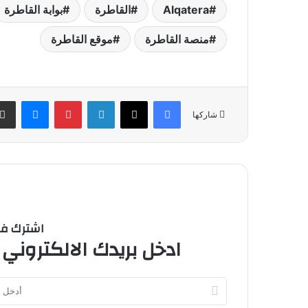
Alqatera
القاطرة
بوابة القاطرة
منصة القاطرة
موقع القاطرة
فيسبوك
‫X
لينكدإن
بينتيريست
ماسنج
شاركها
اشترك في 
ادخل بريدك الالكتروني 
أدخل
بريدك