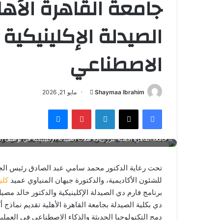
جامعة القاهرة الأهلي
الصيدلة الإكلينيكي
الاصطناعي
أرسل
Shaymaa Ibrahim
مايو 21, 2026
بريدا
فيسبوك
‫X
لينكدإن
بينتيريست
ماسنجر
إلكترونيا
جامعة القاهرة الأهلية تُبرز ريادة طلاب الصيدلة الإكلينيكية في توظيف 
تحت رعاية الدكتور محمد سامي عبد الصادق رئيس الجام
للشئون الأكاديمية، والدكتورة جيهان المنياوي عميد
كلي
برنامج فارم دي الصيدلة الإكلينيكية والدكتور خالد مص
دي بكلية الصيدلة بجامعة القاهرة الأهلية تقديم نماذج
دمج التكنولوجيا الحديثة والذكاء الاصطناعي في العملية ا