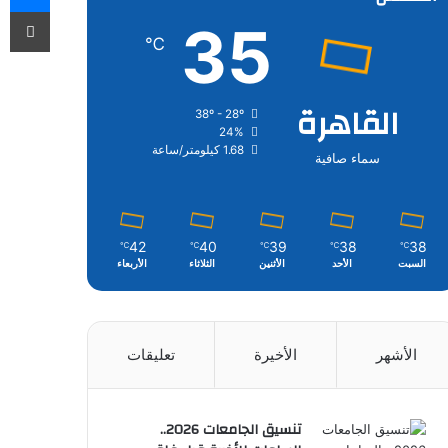
طب
35
℃
القاهرة
38º - 28º
24%
1.68 كيلومتر/ساعة
سماء صافية
42
40
39
38
38
℃
℃
℃
℃
℃
السبت
الأحد
الأثنين
الثلاثاء
الأربعاء
الأشهر
الأخيرة
تعليقات
تنسيق الجامعات 2026..