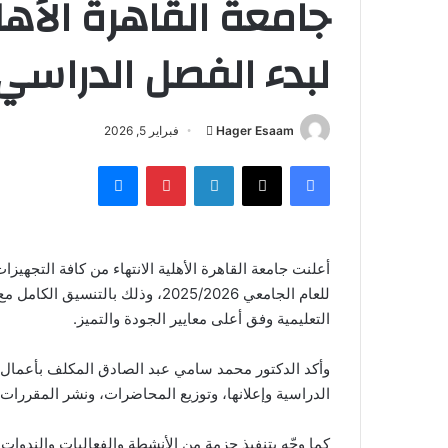
جامعة القاهرة الأهل
لبدء الفصل الدراسي الثاني 
أرسل
Hager Esaam
فبراير 5, 2026
بريدا
فيسبوك
‫X
لينكدإن
بينتيريست
ماسنجر
إلكترونيا
أعلنت جامعة القاهرة الأهلية الانتهاء من كافة التجهيزات
للعام الجامعي 2025/2026، وذلك بال
التعليمية وفق أعلى معايير الجودة والتميز.
وأكد الدكتور محمد سامي عبد الصادق المكلف بأعمال رئ
الدراسية وإعلانها، وتوزيع المحاضرات، ونشر المقررات ا
كما وجّه بتنفيذ حزمة من الأنشطة والفعاليات والندوات