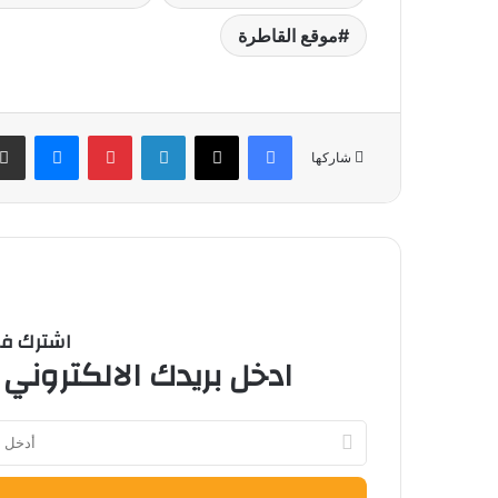
موقع القاطرة
فيسبوك
‫X
لينكدإن
بينتيريست
ماسنج
شاركها
اشترك في 
ادخل بريدك الالكتروني 
أدخل
بريدك
الإلكتروني