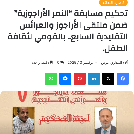
قاطرة الثقافة
تحكيم مسابقة “النمر الأراجوزية”
ضمن ملتقى الأراجوز والعرائس
التقليدية السابع.. بالقومي لثقافة
الطفل.
آلاء البنداري عوض
نوفمبر 13, 2025
0
دقيقة واحدة
فيسبوك
‫X
لينكدإن
بينتيريست
ماسنجر
واتساب