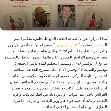
يبدأ المركز القومي لثقافة الطفل التابع للمجلس، تحكيم النمر
المقدمة لمسابقة “
النمر الأراجوزية
” ضمن فعاليات ملتقي الأراجوز
والعرائس التقليدية السابع ٢٠٢٥، والذي يقام احتفاء واحتفالا بنجاح
مصر في وضع الأراجوز المصري على قائمة الصون العاجل باليونسكو
بتاريخ ٢٨ نوفمبر ٢٠١٨، ويستمر التحكيم لمدة يومين الجمعة ١٤
نوفمبر والسبت ١٥ نوفمبر ٢٠٢٥، على مسرح الحديقة الثقافية
للأطفال التابعة للمركز، بحضور لجنة التحكيم المكونة من الكاتب
والناقد يسري حسان رئيس لجنة التحكيم، مصمم العرائس الفنان
أد.أسامة محمد علي، الكاتب والشاعر أحمد زيدان، مخرج وفنان
العرائس ناصر عبد التواب ، و يأتي ذلك في إطار فعاليات وزارة
الثقافة برعاية أد.أحمد فؤاد هنو وزير الثقافة، وإشراف أد.أشرف
العزازي أمين عام المجلس الأعلى للثقافة.