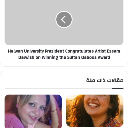
University
President
Congratulates
Artist
Essam
Darwish
on
Winning
Helwan University President Congratulates Artist Essam
the
Darwish on Winning the Sultan Qaboos Award
Sultan
Qaboos
Award
مقالات ذات صلة