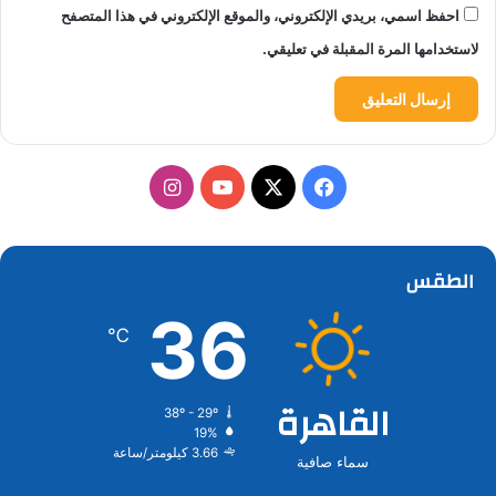
احفظ اسمي، بريدي الإلكتروني، والموقع الإلكتروني في هذا المتصفح
لاستخدامها المرة المقبلة في تعليقي.
‫X
فيسبوك
‫YouTube
انستقرام
الطقس
36
℃
القاهرة
38º - 29º
19%
3.66 كيلومتر/ساعة
سماء صافية