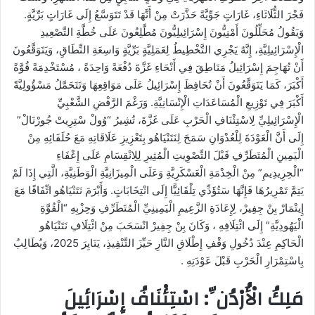
فَجْرَ الثُّلَاثَاءِ، غَارَاتٍ جَوِّيَّةً حَذَّرَتْ مِنْ أَنَّهَا قَدْ تَتَوَسَّعُ إِلَى غَارَاتٍ بَرِّيَّةٍ.
وَيَقُولُ مُحَلِّلُونَ أَمْنِيُّونَ إِسْرَائِيلِيُّونَ مُطَّلِعُونَ عَلَى خُطَّةِ التَّصْعِيدِ
الْإِسْرَائِيلِيَّةِ، إِنَّهُ يَجْرِي التَّخْطِيطُ لِعَمَلِيَّةٍ بَرِّيَّةٍ وَاسِعَةِ النِّطَاقِ، وَيَتَوَقَّعُونَ
أَنْ تُهَاجِمَ إِسْرَائِيلُ مَنَاطِقَ فِي أَنْحَاءِ غَزَّةَ دُفْعَةً وَاحِدَةً ، مُسْتَخْدِمَةً قُوَّةً
أَكْبَرَ، كَمَا يَتَوَقَّعُونَ أَنْ تُحَافِظَ إِسْرَائِيلُ عَلَى مَوَاقِعِهَا وَتَتَحَمَّلُ مَسْؤُولِيَّةً
أَكْبَرَ فِي تَوْزِيعِ الْمُسَاعَدَاتِ الْإِنْسَانِيَّةِ. وَرَغْمَ الرَّفْضِ الشَّعْبِيِّ
الْإِسْرَائِيلِيِّ لِاسْتِئْنَافِ الْحَرْبِ عَلَى غَزَّةَ، تُشِيرُ “وُولْ سْتِرِيتْ جُورْنَالْ”
إِلَى أَنَّ الْعَوْدَةَ لِلْعُدْوَانِ سَمَحَ لِنَتَنْيَاهُو بِتَعْزِيزِ عَلَاقَاتِهِ مَعَ حُلَفَائِهِ مِنْ
الْيَمِينِ الْمُتَطَرِّفِ قَبْلَ التَّصْوِيتِ الْمُثِيرِ لِلِانْقِسَامِ عَلَى إِعْفَاءِ
“الْحِرِيدِيمِ” مِنْ الْخِدْمَةِ الْعَسْكَرِيَّةِ وَعَلَى الْمِيزَانِيَّةِ الْوَطَنِيَّةِ، الَّتِي إِذَا لَمْ
يَتِمَّ تَمْرِيرُهَا فَإِنَّهَا سَتُؤَدِّي تِلْقَائِيًّا إِلَى انْتِخَابَاتٍ. وَأَبْرَمَ نَتَنْيَاهُو اتِّفَاقًا مَعَ
إِيتْمَارْ بِنْ جِفِيرْ، لِإِعَادَةِ الزَّعِيمِ الْيَمِينِيِّ الْمُتَطَرِّفِ وَحِزْبِهِ “الْقُوَّةِ
الْيَهُودِيَّةِ” إِلَى ائْتِلَافِهِ ، وَكَانَ بِنْ جِفِيرْ انْسَحَبَ مِنْ ائْتِلَافِ نَتَنْيَاهُو
الْحَاكِمِ عِنْدَ دُخُولِ وَقْفِ إِطْلَاقِ النَّارِ حَيِّزَ التَّنْفِيذِ، يَنَايِرَ 2025، وَيُطَالِبُ
بِاسْتِمْرَارِ الْحَرْبِ قَبْلَ عَوْدَتِهِ .
مَلِكُ الْأُرْدُنِّ: اسْتِئْنَافُ إِسْرَائِيلَ