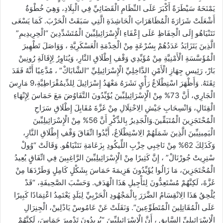
يَمْنَحَهُ سَيْطَرَةً أَكْبَرَ عَلَى النِّظَامِ الْقَضَائِيِّ فِي الْبِلَادِ، وَهِيَ خُطْوَةٌ
أَشْعَلَتْ شَرَارَةَ الْمُظَاهَرَاتِ الْحَاشِدَةِ الَّتِي سَبَقَتْ الْحَرْبَ. كَمَا يَسْعَى
نَتَنْيَاهُو إِلَى الْحِفَاظِ عَلَى إِعْفَاءِ الْإِسْرَائِيلِيِّينَ الْمُتَشَدِّدِينَ “الْحِرِيدِيمِ”
الَّذِينَ يَتَزَايَدُ عَدَدُهُمْ بِسُرْعَةٍ مِنْ الْخِدْمَةِ الْعَسْكَرِيَّةِ ، وَوَاصَلَ تَطْهِيرَ
الْمُؤَسَّسَةِ الْأَمْنِيَّةِ مِنْ مُؤَيِّدِي وَقْفِ إِطْلَاقِ النَّارِ، وَيُنَاوِرُ لِإِقَالَةِ رُونِينْ
بَارْ، رَئِيسِ جِهَازِ الْأَمْنِ الدَّاخِلِيِّ الْإِسْرَائِيلِيِّ “الشَّابَاكْ” ، مُدَّعِيًا أَنَّهُ فَقَدَ
ثِقَتَهُ. وَأَظْهَرَ اسْتِطْلَاعُ رَأْيٍ نَشَرَهُ مَعْهَدُ إِسْرَائِيلَ لِلدِّيمُقْرَاطِيَّةِ،9 مَارِسَ
الْجَارِي، أَنَّ 73% مِنْ الْإِسْرَائِيلِيِّينَ يُؤَيِّدُونَ التَّفَاوُضَ مَعَ حَمَاسَ لِإِنْهَاءِ
الْقِتَالِ، وَانْسِحَابِ جَيْشِ الِاحْتِلَالِ مِنْ غَزَّةَ مُقَابِلَ إِطْلَاقِ سَرَاحِ
الْمُحْتَجَزِينَ الْمُتَبَقِّينَ.وَالْجَدِيرُ بِالذِّكْرِ أَنَّ 56% مِنْ الْإِسْرَائِيلِيِّينَ
الْيَمِينِيِّينَ الَّذِينَ شَمَلَهُمْ الِاسْتِطْلَاعُ، أَيَّدُوا اتِّفَاقَ وَقْفِ إِطْلَاقِ النَّارِ،
وَكَذَلِكَ 62% مِنْ نَاخِبِي حِزْبِ اللِّيكُودِ بِزَعَامَةِ نَتَنْيَاهُو. وَقَالَتْ “وُولْ
سْتِرِيتْ جُورْنَالْ” ، إِنَّ كَثِيرًا مِنْ الْإِسْرَائِيلِيِّينَ الرَّاغِبِينَ فِي اتِّفَاقٍ يُعِيدُ
الْمُحْتَجَزِينَ، مَا زَالُوا يُؤَيِّدُونَ هَزِيمَةَ حَمَاسَ بِشَكْلٍ كَامِلٍ وَطَرْدَهَا مِنْ
غَزَّةَ، لَكِنَّهُمْ مُسْتَعِدُّونَ لِتَأْجِيلِ هَذَا الْهَدَفِ. وَحَسْبَ الصَّحِيفَةِ، “قَدْ
يُلْحِقُ هَذَا الِانْقِسَامُ الضَّرَرَ بِالْمَجْهُودِ الْحَرْبِيِّ لِبَلَدٍ يَعْتَمِدُ اعْتِمَادًا كَبِيرًا
عَلَى الْمُقَاتِلِينَ الْمُتَطَوِّعِينَ”. وَنَقَلَتْ عَنْ عَامُوسْ يَادْلِينْ، الْجِنِرَالِ
الْإِسْرَائِيلِيِّ السَّابِقِ ، أَنَّ الْإِسْرَائِيلِيِّينَ “يُرِيدُونَ تَدْمِيرَ حَمَاسَ، لَكِنَّهُمْ