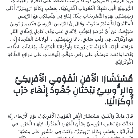
يَزِيدَ الرَّئِيسُ الْأَمْرِيكِيُّ دُونَالْدْ تِرَامْبْ الضَّغْطَ عَلَى الْأَفْرَادِ وَالْكِيَانَاتِ
الرُّوسِيَّةِ الَّتِي تَنْتَهِكُ الْعُقُوبَاتِ الْأَمْرِيكِيَّةَ، بِحَسْبِ وِكَالَةِ “رُوِيتَرْزْ”. أَدْلَى
زِيلِينِسْكِي بِهَذِهِ التَّصْرِيحَاتِ خِلَالَ لِقَاءٍ فِي هِلْسِنْكِي مَعَ الرَّئِيسِ
الْفِنْلَنْدِيِّ أَلِكْسَنْدَرْ سْتُوبْ، وَقَالَ إِنَّ الرَّئِيسَ الرُّوسِيَّ فِلَادِيمِيرْ بُوتِينْ
سَيَبْحَثُ عَنْ أَيِّ فُرْصَةٍ لِتَجَنُّبِ الِاتِّفَاقِ عَلَى وَقْفٍ كَامِلٍ لِإِطْلَاقِ النَّارِ
مَعَ أُوكْرَانْيَا. فِي وَقْتٍ سَابِقٍ، دَعَا زِيلِينِسْكِي ، الْوِلَايَاتُ الْمُتَّحِدَةُ إِلَى
مُرَاقَبَةِ الْهُدْنَةِ الْجُزْئِيَّةِ بَيْنَ رُوسْيَا وَأُوكْرَانْيَا الْمُرْتَبِطَةِ بِمُنْشَآتِ الطَّاقَةِ،
بَعْدَمَا وَافَقَتْ مُوسْكُو عَلَى وَقْفٍ مُؤَقَّتٍ لِلْهَجَمَاتِ عَلَى مَوَاقِعِ الطَّاقَةِ
الْأُوكْرَانِيَّةِ.
مُسْتَشَارَا الْأَمْنِ الْقَوْمِيِ الْأَمْرِيكِيُ
وَالرُّوسِيُ يَبْحَثَانِ جُهُودَ إِنْهَاءِ حَرْبِ
أُوكْرَانْيَا.
قَالَ مَايِكْ وَالْتْسْ، مُسْتَشَارُ الْأَمْنِ الْقَوْمِيِّ الْأَمْرِيكِيِّ، يَوْمَ الْأَرْبِعَاءِ، إِنَّهُ
تَحَدَّثَ مَعَ نَظِيرِهِ الرُّوسِيِّ بِشَأْنِ الْجُهُودِ الْمَبْذُولَةِ لِإِنْهَاءِ الْحَرْبِ فِي
أُوكْرَانْيَا ، بِحَسْبِ وِكَالَةِ “رُوِيتَرْزْ”. وَكَتَبَ فِي مَنْشُورٍ عَلَى مِنَصَّةِ”