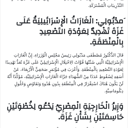
التَّدْرِيبَاتِ الْمُشْتَرَكَةِ.
َمدْبُولِي: الْغَارَاتُ الْإِسْرَائِيلِيَةُ عَلَى
غَزَةَ تَهْدِيدٌ لِعَوْدَةِ التَصْعِيدِ
بِالْمِنْطَقَةِ.
قَالَ الدُّكْتُورُ مُصْطَفَى مَدْبُولِي رَئِيسُ مَجْلِسِ الْوُزَرَاءِ، إِنَّ الْغَارَاتِ
الْإِسْرَائِيلِيَّةَ الَّتِي شَنَّتْهَا قُوَّاتُ الِاحْتِلَالِ الْإِسْرَائِيلِيِّ عَلَى غَزَّةَ تُعَدُّ تَهْدِيدًا
لِعَوْدَةِ التَّصْعِيدِ بِالْمِنْطَقَةِ. وَأَعْرَبَ فِي مُؤْتَمَرٍ صَحَفِيٍّ الْأَرْبِعَاءَ، عَنْ
أَسَفِهِ لِسُقُوطِ عَدَدًا مِنْ الشُّهَدَاءِ جَرَّاءَ الْغَارَاتِ الْإِسْرَائِيلِيَّةِ، مُؤَكِّدًا أَنَّهُ
لَنْ يَكُونَ هُنَاكَ اسْتِقْرَارٌ فِي الْمِنْطَقَةِ بِدُونِ هُدُوءٍ وَتَفَاوُضٍ وَحُلُولٍ
دِبْلُومَاسِيَّةٍ.
وَزِيرُ الْخَارِجِيَةِ الْمِصْرِيُ يَدْعُو لِخُطْوَتَيْنِ
حَاسِمَتَيْنِ بِشَأْنِ غَزَة.