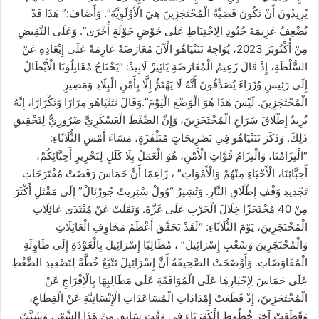
يُرِيدُونَ أَنْ تَكُونَ قَضِيَّةُ الْمُحْتَجَزِينَ هِيَ الْأَوْلَوِيَّةَ”. وَأَضَافَ:” هَذَا قَدْ
يُضْعِفُ عَزِيمَةَ جُنُودِ الِاحْتِيَاطِ عَلَى خَوْضِ جَوْلَةٍ أُخْرَى”. وَعَلَى النَّقِيضِ
مِنْ أُكْتُوبَرَ 2023، يُوَاجِهُ نَتَنْيَاهُو الْآنَ مُعَارَضَةً عَازِمَةً عَلَى إِبْعَادِهِ عَنْ
السُّلْطَةِ، إِذْ قَالَ زَعِيمُ الْمُعَارَضَةِ يَائِيرْ لَابِيدْ: “يَحْتَاجُ مُقَاتِلُونَا الْأَبْطَالُ
إِلَى رَئِيسِ وُزَرَاءَ يُصَدِّقُونَ أَنَّهُ لَا يَهْتَمُّ إِلَّا بِأَمْنِ الْبِلَادِ وَمَصِيرِ
الْمُحْتَجَزِينَ. لَيْسَ هَذَا هُوَ الْوَضْعَ الْيَوْمَ”.وَقَالَ نَتَنْيَاهُو مِرَارًا وَتَكْرَارًا، إِنَّهُ
يُرِيدُ إِطْلَاقَ سَرَاحِ الْمُحْتَجَزِينَ، وَإِنَّ الضَّغْطَ الْعَسْكَرِيَّ ضَرُورِيٌّ لِتَحْقِيقِ
ذَلِكَ. وَذَكَرَ نَتَنْيَاهُو فِي تَصْرِيحَاتٍ مُتَلْفَزَةٍ، مَسَاءَ أَمْسِ الثُّلَاثَاءِ:
“الْتِزَامُنَا، وَالْتِزَامُ قُوَّاتِ الْأَمْنِ، هُوَ الْعَمَلُ بِلَا كَلَلٍ لِتَحْرِيرِ أَحِبَّائِكُمْ،
أَحِبَّائِنَا، الْأَحْيَاءِ مِنْهُمْ وَالْأَمْوَاتِ” ، زَاعِمًا أَنَّ حَمَاسَ رَفَضَتْ مُقْتَرَحَاتِ
تَجْدِيدِ وَقْفِ إِطْلَاقِ النَّارِ. وَتُشِيرُ “وُولْ سْتِرِيتْ جُورْنَالْ” إِلَى مَقْتَلِ أَكْثَرَ
مِنْ 40 مُحْتَجَزًا خِلَالَ الْحَرْبِ عَلَى غَزَّةَ. وَنَقَلَتْ عَنْ مُنْتَدَى عَائِلَاتِ
الْمُحْتَجَزِينَ، يَوْمَ الثُّلَاثَاءِ: “لَقَدْ تَحَقَّقَ أَعْظَمُ مَخَاوِفِ الْعَائِلَاتِ
وَالْمُحْتَجَزِينَ وَشَعْبِ إِسْرَائِيلَ” ، مُطَالِبًا إِسْرَائِيلَ بِالْعَوْدَةِ إِلَى طَاوِلَةِ
الْمُفَاوَضَاتِ. وَأَوْضَحَتْ الصَّحِيفَةُ أَنَّ إِسْرَائِيلَ تَتْبَعُ خُطَّةً لِتَصْعِيدِ الضَّغْطِ
عَلَى حَمَاسَ لِإِجْبَارِهَا عَلَى الْمُوَافَقَةِ عَلَى مَطَالِبِهَا بِالْإِفْرَاجِ عَنْ
الْمُحْتَجَزِينَ، إِذْ قَطَعَتْ إِمْدَادَاتِ الْمُسَاعَدَاتِ الْإِنْسَانِيَّةِ عَنْ الْقِطَاعِ،
وَقَطَعَتْ آخِرَ خُطُوطِ الْكَهْرَبَاءِ فِي وَقْتٍ سَابِقٍ مِنْ هَذَا الشَّهْرِ، وَشَنَّتْ