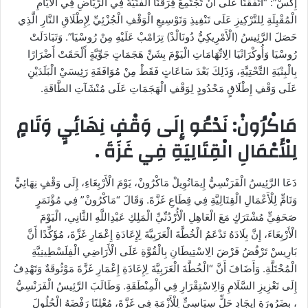
إِكْسْ”: “اتَّفَقْنَا عَلَى أَنْ تَجْتَمِعَ فِرَقُنَا الْفَنِّيَّةُ فِي الرِّيَاضِ فِي الْأَيَّامِ
الْمُقْبِلَةِ لِلتَّرْكِيزِ عَلَى تَنْفِيذِ وَتَوْسِيعِ الْوَقْفِ الْجُزْئِيِّ لِإِطْلَاقِ النَّارِ الَّذِي
حَصَلَ الرَّئِيسُ (الْأَمْرِيكِيُّ دُونَالْدْ) تِرَامْبْ عَلَيْهِ مِنْ رُوسْيَا”. وَتَبَادَلَتْ
رُوسْيَا وَأُوكْرَانْيَا الِاتِّهَامَاتِ الْيَوْمَ بِشَنِّ هَجَمَاتٍ جَوِّيَّةٍ أَلْحَقَتْ أَضْرَارًا
بِالْبِنْيَةِ التَّحْتِيَّةِ، وَذَلِكَ بَعْدَ سَاعَاتٍ فَقَطْ مِنْ مُوَافَقَةِ رَئِيسَيْ الْبَلَدَيْنِ
عَلَى وَقْفِ إِطْلَاقٍ مَحْدُودٍ لِوَقْفِ الْهَجَمَاتِ عَلَى مُنْشَآتِ الطَّاقَةِ.
مَاكْرُونْ: نَدْعُو إِلَى وَقْفٍ نِهَائِيٍ وَتَامٍ
لِلْأَعْمَالِ الْقِتَالِيَةِ فِي غَزَةَ .
دَعَا الرَّئِيسُ الْفَرَنْسِيُّ إِيمَانُوِيلْ مَاكْرُونْ، يَوْمَ الْأَرْبِعَاءِ، إِلَى وَقْفٍ نِهَائِيٍّ
وَتَامٍّ لِلْأَعْمَالِ الْقِتَالِيَّةِ فِي قِطَاعِ غَزَّةَ. وَقَالَ “مَاكْرُونْ” فِي مُؤْتَمَرٍ
صَحَفِيٍّ مُشْتَرَكٍ مَعَ الْعَاهِلِ الْأُرْدُنِّيِّ الْمَلِكِ عَبْدِاللَّهِ الثَّانِي، الْيَوْمَ
الْأَرْبِعَاءَ، إِنَّ بِلَادَهُ تَدْعَمُ الْخُطَّةَ الْعَرَبِيَّةَ لِإِعَادَةِ إِعْمَارِ غَزَّةَ، مُؤَكِّدًا أَنَّ
بَارِيسْ تَرْفُضُ فَرْضَ الِاسْتِيطَانِ بِالْقُوَّةِ عَلَى الْأَرَاضِي الْفِلَسْطِينِيَّةِ
الْمُحْتَلَّةِ. وَأَضَافَ أَنَّ “الْخُطَّةَ الْعَرَبِيَّةَ لِإِعَادَةِ إِعْمَارِ غَزَّةَ مَوْثُوقَةٌ وَتَهْدِفُ
إِلَى تَعْزِيزِ السَّلَامِ وَالِاسْتِقْرَارِ فِي الْمِنْطَقَةِ. وَطَالَبَ الرَّئِيسُ الْفَرَنْسِيُّ
، بِضَرُورَةِ إِيجَادِ حَلٍّ سِيَاسِيٍّ لِلْأَزْمَةِ فِي غَزَّةَ، مُعْلِنًا رَفْضَهُ الْحُلُولَ