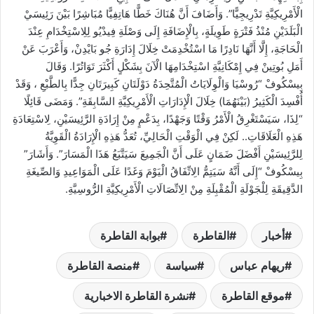
الْأَمْرِيكِيَّةِ تَدْرِيجِيًّا”. وَأَضَافَ أَنَّ هُنَاكَ خَطًّا هَاتِفِيًّا مُبَاشِرًا بَيْنَ رَئِيسَيْ
الْبَلَدَيْنِ مُنْذُ فَتْرَةٍ طَوِيلَةٍ، بِالْإِضَافَةِ إِلَى وَصْلَةِ فِيدْيُو لِلِاسْتِخْدَامِ عِنْدَ
الْحَاجَةِ، إِلَّا أَنَّهَا نَادِرًا مَا اسْتُخْدِمَتْ خِلَالَ إِدَارَةِ جُو بَايْدِنْ، وَأَعْرَبَ عَنْ
أَمَلِ بُوتِينْ فِي إِمْكَانِيَّةِ اسْتِخْدَامِهَا الْآنَ بِشَكْلٍ أَكْثَرَ تَوَاتُرًا. وَقَالَ
بِيسْكُوفْ “رُوسْيَا وَالْوِلَايَاتُ الْمُتَّحِدَةُ دَوْلَتَانِ كَبِيرَتَانِ جِدًّا بِالطَّبْعِ ، وَقَدْ
أُفْسِدَ الْكَثِيرُ (بَيْنَهُمَا) خِلَالَ الْإِدَارَاتِ الْأَمْرِيكِيَّةِ السَّابِقَةِ”. وَمَضَى قَائِلًا
“لِذَا، سَيَسْتَغْرِقُ الْأَمْرُ وَقْتًا وَجَهْدًا، بِدَعْمٍ مِنْ إِرَادَةِ الرَّئِيسَيْنِ، لِاسْتِعَادَةِ
هَذِهِ الْعَلَاقَاتِ.. لَكِنْ فِي الْوَقْتِ الْحَالِيِّ، تُعَدُّ هَذِهِ الْإِرَادَةُ الْقَوِيَّةُ
لِلرَّئِيسَيْنِ أَفْضَلَ ضَمَانٍ عَلَى أَنَّ الْجَمِيعَ سَيَتَّبَعُ هَذَا الْمَسَارَ”. وَأَشَارَ”
بِيسْكُوفْ “إِلَى أَنَّهُ سَيَتِمُّ الِاتِّفَاقُ الْيَوْمَ وَغَدًا عَلَى الْمَوَاعِيدِ وَالصِّيغَةِ
الدَّقِيقَةِ لِلْجَوْلَةِ الْمُقْبِلَةِ مِنْ الِاتِّصَالَاتِ الْأَمْرِيكِيَّةِ الرُّوسِيَّةِ.
أخبار
القاطرة
بوابة القاطرة
ريهام عباس
سياسة
منصة القاطرة
موقع القاطرة
نشرة القاطرة الاخبارية