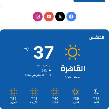
‫X
فيسبوك
‫YouTube
انستقرام
الطقس
37
℃
القاهرة
37º - 30º
29%
3.21 كيلومتر/ساعة
سماء صافية
39
41
40
39
35
℃
℃
℃
℃
℃
الأحد
الأثنين
الثلاثاء
الأربعاء
الخميس