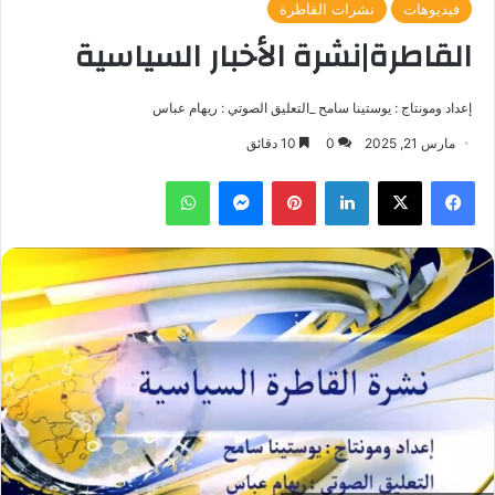
فيديوهات
نشرات القاطرة
القاطرة|نشرة الأخبار السياسية
إعداد ومونتاج : يوستينا سامح _التعليق الصوتي : ريهام عباس
مارس 21, 2025
0
10 دقائق
فيسبوك
‫X
لينكدإن
بينتيريست
ماسنجر
واتساب