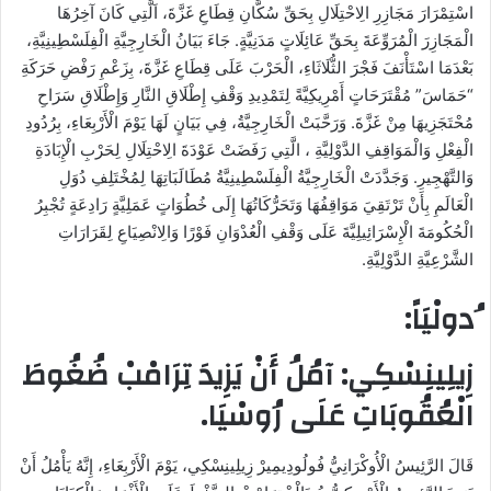
اسْتِمْرَارَ مَجَازِرِ الِاحْتِلَالِ بِحَقِّ سُكَّانِ قِطَاعِ غَزَّةَ، اَلَّتِي كَانَ آخِرُهَا
الْمَجَازِرَ الْمُرَوِّعَةَ بِحَقِّ عَائِلَاتٍ مَدَنِيَّةٍ. جَاءَ بَيَانُ الْخَارِجِيَّةِ الْفِلَسْطِينِيَّةِ،
بَعْدَمَا اسْتَأْنَفَ فَجْرَ الثُّلَاثَاءِ، الْحَرْبَ عَلَى قِطَاعِ غَزَّةَ، بِزَعْمِ رَفْضِ حَرَكَةِ
“حَمَاسَ” مُقْتَرَحَاتٍ أَمْرِيكِيَّةً لِتَمْدِيدِ وَقْفِ إِطْلَاقِ النَّارِ وَإِطْلَاقِ سَرَاحِ
مُحْتَجَزِيهَا مِنْ غَزَّةَ. وَرَحَّبَتْ الْخَارِجِيَّةُ، فِي بَيَانٍ لَهَا يَوْمَ الْأَرْبِعَاءِ، بِرُدُودِ
الْفِعْلِ وَالْمَوَاقِفِ الدَّوْلِيَّةِ ، الَّتِي رَفَضَتْ عَوْدَةَ الِاحْتِلَالِ لِحَرْبِ الْإِبَادَةِ
وَالتَّهْجِيرِ. وَجَدَّدَتْ الْخَارِجِيَّةُ الْفِلَسْطِينِيَّةُ مُطَالَبَاتِهَا لِمُخْتَلِفِ دُوَلِ
الْعَالَمِ بِأَنْ تَرْتَقِيَ مَوَاقِفُهَا وَتَحَرُّكَاتُهَا إِلَى خُطُوَاتٍ عَمَلِيَّةٍ رَادِعَةٍ تُجْبِرُ
الْحُكُومَةَ الْإِسْرَائِيلِيَّةَ عَلَى وَقْفِ الْعُدْوَانِ فَوْرًا وَالِانْصِيَاعِ لِقَرَارَاتِ
الشَّرْعِيَّةِ الدَّوْلِيَّةِ.
ُدولْيَاً:
زِيلِينِسْكِي: آمُلُ أَنْ يَزِيدَ تِرَامْبْ ضُغُوطَ
الْعُقُوبَاتِ عَلَى رُوسْيَا.
قَالَ الرَّئِيسُ الْأُوكْرَانِيُّ فُولُودِيمِيرْ زِيلِينِسْكِي، يَوْمَ الْأَرْبِعَاءِ، إِنَّهُ يَأْمُلُ أَنْ