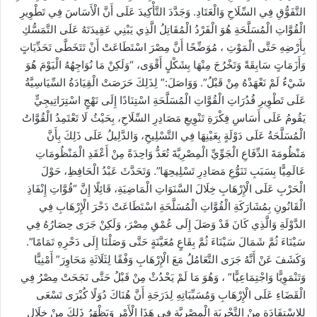
التَّفَوُّقِ فِي السِّلَاحِ وَالْعَتَادِ. وَجَدَّدَ التَّأْكِيدَ عَلَى أَنَّ الْأَسَاسَ فِي تَطْوِيرِ
الْقُوَّاتِ الْمُسَلَّحَةِ هُوَ الْفَرْدُ الْمُقَاتِلُ الَّذِي يَبْنِي عَقِيدَتَهُ عَلَى التَّمَسُّكِ
بِأَرْضِهِ حَتَّى الْمَوْتِ ، مُوَضِّحًا أَنَّ مِصْرَ اسْتَطَاعَتْ أَنْ تَتَخَطَّى تَحَدِّيَاتٍ
وَأَزَمَاتٍ سَابِقَةً وَتَخْرُجَ مِنْهَا بِشَكْلٍ أَقْوَى، “وَلَكِنْ مَا نُوَاجِهُهُ الْيَوْمَ هُوَ
شَيْءٌ لَمْ نَعْهَدْهُ مِنْ قَبْلُ”. وَوَاصَلَ:” لِذَلِكَ حَرَصَتْ الْقِيَادَةُ السِّيَاسِيَّةُ
عَلَى تَطْوِيرِ قُدُرَاتِ الْقُوَّاتِ الْمُسَلَّحَةِ اسْتِنَادًا إِلَى نَهْجٍ اسْتِرَاتِيجِيٍّ
يَقُومُ عَلَى أَسَاسِ فِكْرَةِ تَنْوِيعِ مَصَادِرِ السِّلَاحِ، بِحَيْثُ لَا تَعْتَمِدُ الْقُوَّاتُ
الْمُسَلَّحَةُ عَلَى دَوْلَةٍ بِعَيْنِهَا فِي التَّسْلِيحِ، وَالدَّلِيلُ عَلَى ذَلِكَ بِأَنَّ
مَنْظُومَةَ الدِّفَاعِ الْجَوِّيِّ الْمِصْرِيَّةَ تُعَدُّ وَاحِدَةً مِنْ أَعْقَدِ الْمَنْظُومَاتِ
عَالَمِيًّا بِسَبَبِ تَنَوُّعِ مَصَادِرِ تَسْلِيحِهَا”. وَتَحَدَّثَ عَبْدُ الْحَافِظِ، حَوْلَ
الْحَرْبِ عَلَى الْإِرْهَابِ خِلَالَ السَّنَوَاتِ الْمَاضِيَةِ، قَائِلًا إِنَّ “قُوَّاتِ إِنْفَاذِ
الْقَانُونِ بِمُشَارَكَةِ الْقُوَّاتِ الْمُسَلَّحَةِ اسْتَطَاعَتْ دَحْرَ الْإِرْهَابِ فِي
الدَّوْلَةِ وَالَّذِي كَانَ قَدْ وَصَلَ إِلَى عُمْقِ مِصْرَ، وَلَكِنْ جَرَى حِصَارُهُ فِي
سَيْنَاءَ ثُمَّ شَمَالَ سَيْنَاءَ ثُمَّ بِقَاعٍ مُعَيَّنَةٍ حَتَّى وَصَلْنَا إِلَى دَحْرِهِ تَمَامًا”.
وَكَشَفَ عَنْ أَنَّهُ جَرَى التَّعَامُلُ مَعَ الْإِرْهَابِ وَفْقًا لِثَلَاثَةِ مَحَاوِرَ” أَمْنِيًّا
وَتَنْمَوِيًّا وَاجْتِمَاعِيًّا” ، وَهُوَ مَا لَمْ يَحْدُثْ مِنْ قَبْلُ حَتَّى نَجَحَتْ مِصْرُ فِي
الْقَضَاءِ عَلَى الْإِرْهَابِ وَمُسَبِّبَاتِهِ لِدَرَجَةِ أَنَّ هُنَاكَ دُوَلًا كُبْرَى تَسْعَى
لِلِاسْتِفَادَةِ مِنْ التَّجْرِبَةِ الْمِصْرِيَّةِ فِي هَذَا الْأَمْرِ وَيَظْهَرُ ذَلِكَ مِنْ خِلَالِ