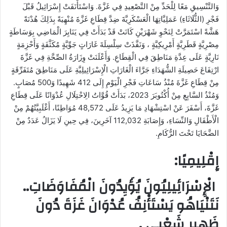
وَالتَّنْسِيقِ مَعًا لِلْحَدِّ مِنْ التَّصْعِيدِ فِي غَزَّةَ. وَاسْتَأْنَفَتْ إِسْرَائِيلُ قَبْلَ
فَجْرِ (الثُّلَاثَاءِ) عَمَلِيَّاتِهَا الْعَسْكَرِيَّةَ ضِدَّ قِطَاعِ غَزَّةَ مُنْهِيَةً بِذَلِكَ هُدْنَةً
هَشَّةً اسْتَمَرَّتْ لِنَحْوِ شَهْرَيْنِ كَانَتْ قَدْ بَدَأَتْ فِي يَنَايِرَ الْمَاضِي بِوَسَاطَةٍ
مِصْرِيَّةٍ قَطَرِيَّةٍ أَمْرِيكِيَّةٍ ، وَنَفَّذَتْ سِلْسِلَةَ غَارَاتٍ جَوِّيَّةٍ مُكَثَّفَةٍ وَأَحْزِمَةٍ
نَارِيَّةٍ عَلَى عِدَّةِ مَنَاطِقَ فِي الْقِطَاعِ. وَأَعْلَنَتْ وِزَارَةُ الصِّحَّةِ فِي غَزَّةَ
ارْتِفَاعَ حَصِيلَةِ الشُّهَدَاءِ جَرَّاءَ الْغَارَاتِ الْإِسْرَائِيلِيَّةِ عَلَى مَنَاطِقَ مُتَفَرِّقَةٍ
مِنْ قِطَاعِ غَزَّةَ مُنْذُ سَاعَاتِ فَجْرِ الْيَوْمِ إِلَى 412 شَهِيدًا وَ500 مُصَابٍ.
وَمُنْذُ السَّابِعِ مِنْ أُكْتُوبَرَ 2023، بَدَأَتْ قُوَّاتُ الِاحْتِلَالِ عُدْوَانًا عَلَى قِطَاعِ
غَزَّةَ، أَسْفَرَ عَنْ اسْتِشْهَادِ مَا يَزِيدُ عَلَى 48,572 مُوَاطِنًا، أَغْلَبِيَّتُهُمْ مِنْ
الْأَطْفَالِ وَالنِّسَاءِ، وَإِصَابَةِ 112,032 آخَرِينَ، فِي حِينِ لَا يَزَالُ عَدَدٌ مِنْ
الضَّحَايَا تَحْتَ الرُّكَامِ.
إِقْلِيمِيًا:
الْإِسْرَائِيلِيُونَ يُؤَيِدُونَ الْمُفَاوَضَاتِ..
نَتَنْيَاهُو يَسْتَأْنِفُ عُدْوَانَ غَزَةَ دُونَ
ظَهِيرٍ شَعْبِيٍ .