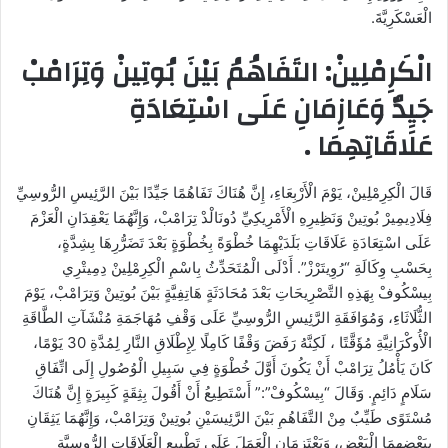
الْعَسْكَرِيَّةَ.
الْكَرِمْلِينْ: التَفَاهُمُ بَيْنَ بُوتِينْ وَتِرَامْبْ
جَيِدٌ وَعَازِمَانِ عَلَى اسْتِعَادَةِ
عَلَاقَاتِهِمَا .
قَالَ الْكِرِمْلِينْ، يَوْمَ الْأَرْبِعَاءِ، إِنَّ هُنَاكَ تَفَاهُمًا جَيِّدًا بَيْنَ الرَّئِيسِ الرُّوسِيِّ
فِلَادِيمِيرْ بُوتِينْ وَنَظِيرِهِ الْأَمْرِيكِيِّ دُونَالْدْ تِرَامْبْ، وَإِنَّهُمَا يَعْقِدَانِ الْعَزْمَ
عَلَى اسْتِعَادَةِ عَلَاقَاتِ بَلَدَيْهِمَا خُطْوَةً بِخُطْوَةٍ بَعْدَ تَضَرُّرِهَا بِشِدَّةٍ،
بِحَسْبِ وِكَالَةِ “رُوِيتَرْزْ”. أَدْلَى الْمُتَحَدِّثُ بِاسْمِ الْكِرِمْلِينْ دِمِيتْرِي
بِيسْكُوفْ بِهَذِهِ التَّصْرِيحَاتِ بَعْدَ مُحَادَثَةٍ هَاتِفِيَّةٍ بَيْنَ بُوتِينْ وَتِرَامْبْ، يَوْمَ
الثُّلَاثَاءِ، وَمُوَافَقَةِ الرَّئِيسِ الرُّوسِيِّ عَلَى وَقْفِ مُهَاجَمَةِ مُنْشَآتِ الطَّاقَةِ
الْأُوكْرَانِيَّةِ مُؤَقَّتًا ، لَكِنَّهُ رَفَضَ وَقْفًا كَامِلًا لِإِطْلَاقِ النَّارِ لِمُدَّةِ 30 يَوْمًا،
كَانَ يَأْمُلُ تِرَامْبْ أَنْ يَكُونَ أَوَّلَ خُطْوَةٍ فِي سَبِيلِ الْوُصُولِ إِلَى اتِّفَاقِ
سَلَامٍ دَائِمٍ. وَقَالَ “بِيسْكُوفْ”:” أَسْتَطِيعُ أَنْ أَقُولَ بِثِقَةٍ كَبِيرَةٍ إِنَّ هُنَاكَ
مُسْتَوًى طَيِّبٌ مِنْ التَّفَاهُمِ بَيْنَ الرَّئِيسَيْنِ بُوتِينْ وَتِرَامْبْ، وَإِنَّهُمَا يَثِقَانِ
بِبَعْضِهِمَا الْبَعْضِ، وَيَعْتَزِمَانِ الْعَمَلَ عَلَى تَطْبِيعِ الْعَلَاقَاتِ الرُّوسِيَّةِ