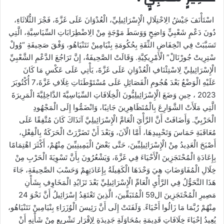
اسْتَأْنَفَ جَيْشُ الِاحْتِلَالِ الْإِسْرَائِيلِيِّ، الْعُدْوَانَ عَلَى غَزَّةَ، فَجْرَ الثُّلَاثَاءِ،
دُونَ دَعْمٍ شَعْبِيٍّ وَاضِحٍ وَوَسَطَ مَوْجَةٍ مِنْ الِاضْطِرَابَاتِ السِّيَاسِيَّةِ، الَّتِي
تَسَبَّبَتْ فِي انْخِفَاضِ الثِّقَةِ بِحُكُومَةِ بِنْيَامِينْ نَتَنْيَاهُو، وَفْقَ صَحِيفَةِ “وُولْ
سْتِرِيتْ جُورْنَالْ” الْأَمْرِيكِيَّةِ. وَقَالَتْ الصَّحِيفَةُ، إِنَّ تَرَاجُعَ الدَّعْمِ الشَّعْبِيِّ
الْإِسْرَائِيلِيِّ لِاسْتِئْنَافِ الْعُدْوَانِ عَلَى غَزَّةَ، يَأْتِي عَلَى عَكْسِ مَا كَانَ
عَلَيْهِ الْوَضْعُ بَعْدَ هُجُومِ الْفَصَائِلِ عَلَى مُسْتَوْطَنَاتِ غِلَافِ غَزَّةَ،7 أُكْتُوبَرَ
2023 ، حِينِ وَضَعَ الْإِسْرَائِيلِيُّونَ الْخِلَافَاتِ السِّيَاسِيَّةَ الدَّاخِلِيَّةَ الْمَرِيرَةَ
الَّتِي مَلَأَتْ الشَّوَارِعَ بِالْمُتَظَاهِرِينَ جَانِبًا، وَانْضَمُّوا إِلَى الْمَجْهُودِ
الْحَرْبِيِّ. وَأَضَافَتْ أَنَّ الرَّأْيَ الْعَامَّ الْإِسْرَائِيلِيَّ آنَذَاكَ كَانَ مُتَّفِقًا عَلَى
مُعَاقَبَةِ حَمَاسَ وَتَحْيِيدِهَا، أَمَّا الْآنَ، وَبَعْدَ أَنْ تَضَرَّرَتْ الْحَرَكَةُ بِالْفِعْلِ،
أَصْبَحَ الْعَدِيدُ مِنْ الْإِسْرَائِيلِيِّينَ، حَتَّى بَعْضُ الْيَمِينِيِّينَ مِنْهُمْ، أَكْثَرَ اهْتِمَامًا
بِإِعَادَةِ الْمُحْتَجَزِينَ الْأَحْيَاءَ فِي غَزَّةَ، وَيَشْعُرُونَ بِأَنَّ تَسْوِيَةَ الْحَرْبِ مِنْ
خِلَالِ الْمُفَاوَضَاتِ هِيَ وَحْدَهَا الْكَفِيلَةُ بِإِعَادَتِهِمْ وَحَسْبَ الصَّحِيفَةِ، جَاءَ
هَذَا التَّحَوُّلُ فِي الرَّأْيِ الْعَامِّ الْإِسْرَائِيلِيِّ بَعْدَ تَزَايُدِ الْمَخَاوِفِ بِشَأْنِ
مَصِيرِ الْمُحْتَجَزِينَ ال59 الْمُتَبَقِّينَ، الَّذِينَ تَعْتَقِدُ إِسْرَائِيلُ أَنَّ نَحْوَ 24
مِنْهُمْ رُبَّمَا مَا زَالُوا أَحْيَاءً. وَلَفَتَتْ إِلَى أَنَّ رَئِيسَ الْوُزَرَاءِ بِنْيَامِينْ نَتَنْيَاهُو،
يُعِيدُ إِحْيَاءَ خِلَافَاتٍ قَدِيمَةٍ بِمُحَاوَلَةٍ جَدِيدَةٍ لِإِقْرَارِ تَشْرِيعٍ مِنْ شَأْنِهِ أَنْ