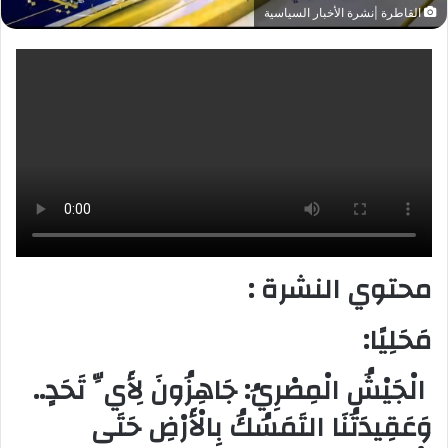
القاطرة |نشرة الأخبار السياسية
محتوي النشرة :
مَحَلِيًا:
الْجَيْشُ الْمِصْرِيُ: جَاهِزُونَ لِأَيِّ تَحَدٍ..
وَعَقِيدَتُنَا التَمَسُكُ بِالْأَرْضِ حَتَى