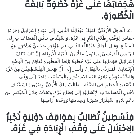
هَجَمَاتِهَا عَلَى غَزَةَ خُطْوَةٌ بَالِغَةُ
الْخُطُورَةِ.
دَعَا الْعَاهِلُ الْأُرْدُنِّيُّ الْمَلِكُ عَبْدٌالِلَّهُ الثَّانِي، إِلَى عَوْدَةِ إِسْرَائِيلَ وَحَرَكَةِ
حَمَاسَ لِوَقْفِ إِطْلَاقِ النَّارِ فِي غَزَّةَ، وَاسْتِئْنَافِ تَدَفُّقِ الْمُسَاعَدَاتِ إِلَى
الْقِطَاعِ. وَقَالَ الْمَلِكُ عَبْدُالِلَّهُ الثَّانِي، فِي مُؤْتَمَرٍ صَحَفِيٍّ مُشْتَرَكٍ مَعَ
الرَّئِيسِ الْفَرَنْسِيِّ إِيمَانُوِيلْ مَاكْرُونْ، الْيَوْمَ الْأَرْبِعَاءَ، إِنَّ “اسْتِئْنَافَ
إِسْرَائِيلَ هَجَمَاتِهَا عَلَى غَزَّةَ خُطْوَةٌ بَالِغَةُ الْخُطُورَةِ تُفَاقِمُ مِنْ الْوَضْعِ
الْإِنْسَانِيِّ الْمُتَرَدِّي بِالْفِعْلِ”. وَأَشَارَ إِلَى أَنَّ تَهْجِيرَ الْفِلَسْطِينِيِّينَ مِنْ غَزَّةَ
وَالضَّفَّةِ يُوَسِّعُ دَائِرَةَ عَدَمِ الِاسْتِقْرَارِ بِالْمِنْطَقَةِ ، دَاعِيًا إِلَى وَقْفِ
التَّصْعِيدِ الْخَطِيرِ فِي الضِّفَّةِ. وَطَالَبَ مَلِكَ الْأُرْدُنِّ، بِضَرُورَةِ اسْتِئْنَافِ
دُخُولِ الْمُسَاعَدَاتِ الْإِنْسَانِيَّةِ إِلَى قِطَاعِ غَزَّةَ. وَتَحَدَّثَ خِلَالَ الْمُؤْتَمَرِ عَنْ
دَعْمِ بِلَادِهِ اسْتِقْرَارَ سُورْيَا وَسِيَادَتَهَا وَوَحْدَةَ أَرَاضِيهَا.
فِلَسْطِينُ تُطَالِبُ بِمَوَاقِفَ دَوْلِيَةٍ تُجْبِرُ
الِاحْتِلَالَ عَلَى وَقْفِ الْإِبَادَةِ فِي غَزَةَ.