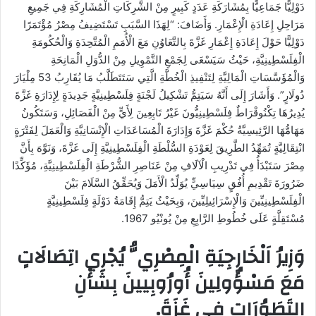
دَوْلِيًّا جَمَاعِيًّا بِمُشَارَكَةِ عَدَدٍ كَبِيرٍ مِنْ الشَّرِكَاتِ الْمُشَارِكَةِ فِي جَمِيعِ
مَرَاحِلِ إِعَادَةِ الْإِعْمَارِ. وَأَضَافَ: “لِهَذَا السَّبَبِ تَسْتَضِيفُ مِصْرُ مُؤْتَمَرًا
دَوْلِيًّا حَوْلَ إِعَادَةِ إِعْمَارِ غَزَّةَ بِالتَّعَاوُنِ مَعَ الْأُمَمِ الْمُتَّحِدَةِ وَالْحُكُومَةِ
الْفِلَسْطِينِيَّةِ، حَيْثُ سَيَسْعَى لِجَمْعِ التَّمْوِيلِ مِنْ الدُّوَلِ الْمَانِحَةِ
وَالْمُؤَسَّسَاتِ الْمَالِيَّةِ لِتَنْفِيذِ الْخُطَّةِ الَّتِي سَتَتَطَلَّبُ مَا يُقَارِبُ 53 مِلْيَارَ
دُولَارٍ”. وَأَشَارَ إِلَى أَنَّهُ سَيَتِمُّ تَشْكِيلُ لَجْنَةٍ فِلَسْطِينِيَّةٍ جَدِيدَةٍ لِإِدَارَةِ غَزَّةَ
يُدِيرُهَا تِكْنُوقْرَاطٌ فِلَسْطِينِيُّونَ غَيْرُ تَابِعِينَ لِأَيٍّ مِنْ الْفَصَائِلِ، وَسَتَكُونُ
مَهَامُّهَا الرَّئِيسِيَّةُ حُكْمَ غَزَّةَ وَإِدَارَةَ الْمُسَاعَدَاتِ الْإِنْسَانِيَّةِ وَالْعَمَلَ لِفَتْرَةٍ
انْتِقَالِيَّةٍ تُمَهِّدُ الطَّرِيقَ لِعَوْدَةِ السُّلْطَةِ الْفِلَسْطِينِيَّةِ إِلَى غَزَّةَ، وَنَوَّهَ بِأَنَّ
مِصْرَ سَتَبْدَأُ فِي تَدْرِيبِ الْآلَافِ مِنْ عَنَاصِرِ الشُّرْطَةِ الْفِلَسْطِينِيَّةِ، مُؤَكِّدًا
ضَرُورَةَ تَقْدِيمِ أُفُقٍ سِيَاسِيٍّ يُوَلِّدُ الْأَمَلَ وَيُحَقِّقُ السَّلَامَ بَيْنَ
الْفِلَسْطِينِيِّينَ وَالْإِسْرَائِيلِيِّينَ، وَبِحَيْثُ يَتِمُّ إِقَامَةُ دَوْلَةٍ فِلَسْطِينِيَّةٍ
مُسْتَقِلَّةٍ عَلَى خُطُوطِ الرَّابِعِ مِنْ يُونْيُو 1967.
وَزِيرُ اَلْخَارِجِيَةِ الْمِصْرِيُّ يُجْرِي اتِصَالَاتٍ
مَعَ مَسْؤُولِينَ أُورُوبِيينَ بِشَأْنِ
التَطَوُرَاتِ فِي غَزَةَ.