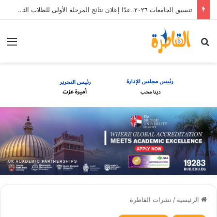
تنسيق الجامعات ٢٠٢٦..ننشر مصروفات تجارة عين شمس
بحث عن
الق
الرئيسية
/
نشرات القاطرة