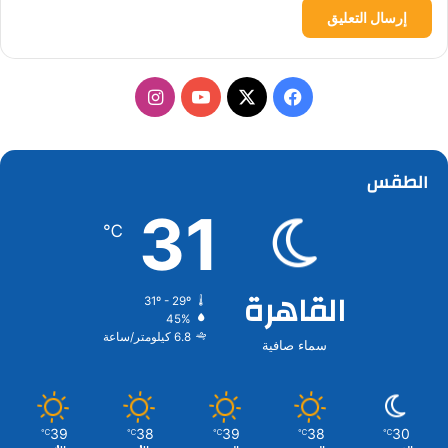
‫X
فيسبوك
‫YouTube
انستقرام
الطقس
31
℃
القاهرة
31º - 29º
45%
6.8 كيلومتر/ساعة
سماء صافية
39
38
39
38
30
℃
℃
℃
℃
℃