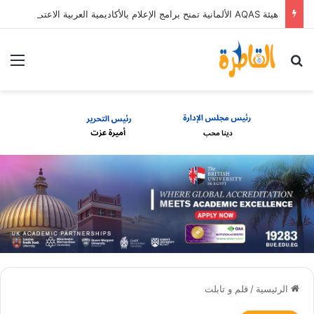
هيئة AQAS الألمانية تمنح برامج الإعلام بالأكاديمية العربية الاعتماد غير المشروط وفق المعايير الأوروبية
بحث عن
الق
الرئيسية
/
قلم و تابلت