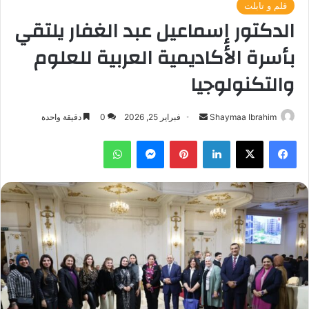
قلم و تابلت
الدكتور إسماعيل عبد الغفار يلتقي
بأسرة الأكاديمية العربية للعلوم
والتكنولوجيا
أرسل
Shaymaa Ibrahim
فبراير 25, 2026
0
دقيقة واحدة
بريدا
فيسبوك
‫X
لينكدإن
بينتيريست
ماسنجر
واتساب
إلكترونيا