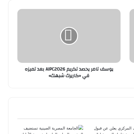
يوسف
تامر
يحصد
تكريم
AIPC2026
بعد
تميزه
في
«كاريرك
يوسف تامر يحصد تكريم AIPC2026 بعد تميزه
شبهك»
في «كاريرك شبهك»