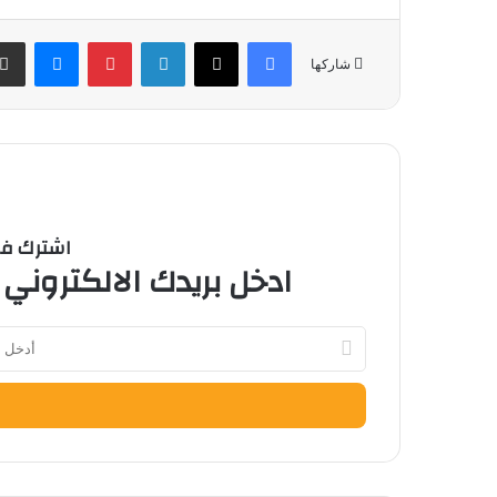
فيسبوك
‫X
لينكدإن
بينتيريست
ماسنج
شاركها
اشترك في 
ادخل بريدك الالكتروني 
أدخل
بريدك
الإلكتروني