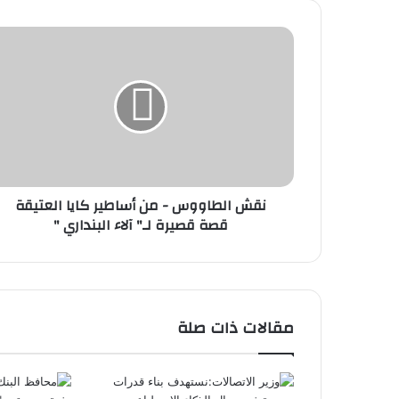
نقش
الطاووس
-
من
أساطير
كايا
العتيقة
قصة
قصيرة
نقش الطاووس - من أساطير كايا العتيقة
لـ"
قصة قصيرة لـ" آلاء البنداري "
آلاء
البنداري
"
مقالات ذات صلة