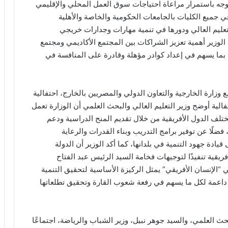
 وجه باستمرار مراعاة احتياجات سوق العمل المحلي والإقليمي
في جميع الكليات بالجامعات الحكومية والخاصة والأهلية
تعليم العالي ودورها في تنمية مهارات وجدارات خريجي
الوزير أهمية تعزيز الشراكات بين المجتمع الأكاديمي ومجتمع
بما يسهم في إعداد كوادر مؤهلة وقادرة على المنافسة في
 وزارة الخارجية والتعاون الدولي والمصريين بالخارج، احتفالية
فالية أوضح وزير التعليم العالي والبحث العلمي أن الوزارة تعمل
مختلف الدول الأفريقية من خلال تقديم المنح الدراسية ودعم
ضلًا عن توفير برامج التدريب وبناء القدرات والرعاية
يادة جهود التنمية في بلدانها، كما أكد الوزير أن الدولة
لأفريقية تنفيذًا لتوجيهات فخامة السيد الرئيس عبد الفتاح
“الإنسان الأفريقي” يمثل الركيزة الأساسية لتحقيق التنمية
فريقيا ٢٠٦٣، وأن مصر ستظل داعمة لكل ما يسهم في رفعة شعوب القارة وتحقيق تطلعاتها
بحث العلمي، والسيد جوهر نبيل، وزير الشباب والرياضة، اجتماعًا