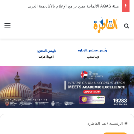
هيئة AQAS الألمانية تمنح برامج الإعلام بالأكاديمية العربية الاعتماد غير المشروط وفق المعايير الأوروبية
بحث عن
الق
الرئيسية
/
هنا القاطرة