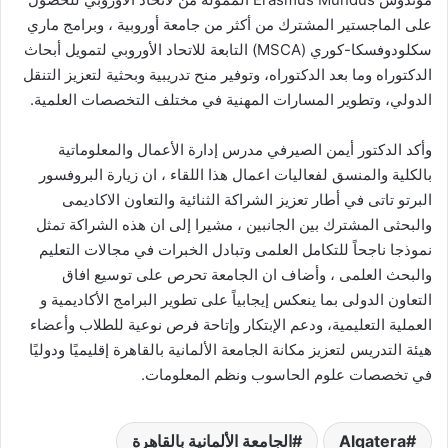
على الماجستير المشترك من أكثر من جامعة أوروبية ، وبرامج ماري
سكلودوفسكا-كوري (MSCA) التابعة للاتحاد الأوروبي لتمويل أبحاث
الدكتوراه وما بعد الدكتوراه، وتوفير منح تدريبية وبحثية لتعزيز التنقل
الدولي، وتطوير المسارات المهنية في مختلف التخصصات العلمية.
وأكد الدكتور أيمن الصيرفي مدرس إدارة الأعمال والمعلوماتية
بالكلية والمنسق لفعاليات اعمال هذا اللقاء ، ان زيارة البروفسور
البرتو تاتى في أطار تعزيز الشراكة الثنائية والتعاون الاكاديمى
والبحثى المشترك بين الجانبين ، مشيرا إلى ان هذه الشراكة تمثل
نموذجا ناجحاً للتكامل العلمى وتبادل الخبرات في مجالات التعليم
والبحث العلمى ، وأضاف ان الجامعة تحرص على توسيع افاق
التعاون الدولى بما ينعكس إيجابياً على تطوير البرامج الأكاديمية و
العملية التعليمية، ودعم الإبتكار وإتاحة فرص نوعية للطلاب وأعضاء
هيئة التدريس لتعزيز مكانة الجامعة الألمانية بالقاهرة إقليميًا ودوليًا
في تخصصات علوم الحاسوب ونظم المعلومات.
Alqatera
الجامعة الألمانية بالقاهرة