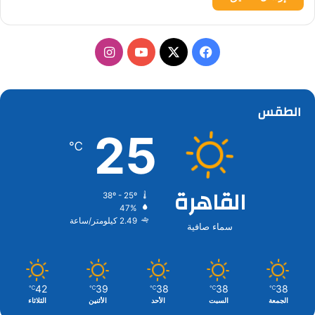
‫X
فيسبوك
‫YouTube
انستقرام
الطقس
25
℃
القاهرة
38º - 25º
47%
2.49 كيلومتر/ساعة
سماء صافية
42
39
38
38
38
℃
℃
℃
℃
℃
الجمعة
السبت
الأحد
الأثنين
الثلاثاء