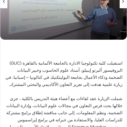
استقبلت كلية تكنولوجيا الادارة بالجامعة الألمانية بالقاهرة (GUC)
البروفيسور ألبرتو إيبيلو، أستاذ علوم الحاسوب وخبير البيانات
الضخمة وذكاء الأعمال بجامعة البوليتكنيك في كتالونيا – إسبانيا، في
زيارة علمية هدفت إلى تعزيز التعاون الأكاديمي والبحثي المشترك.
شملت الزيارة عقد لقاءات مع أعضاء هيئة التدريس بالكلية ، جرى
خلالها بحث فرص التعاون في مجالات علوم البيانات، وإدارة البيانات
الضخمة، ونظم المعلومات، إلى جانب مناقشة إطلاق برامج مشتركة
للدراسات العليا، والاستفادة من خبراته في برامج إيراسموس
موندوس Erasmus Mundus الممولة من لاتحاد الأوروبي للحصول