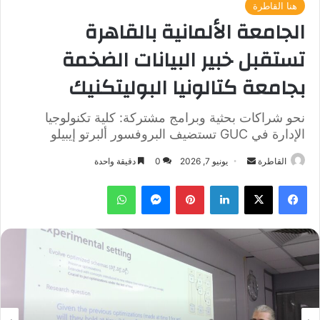
هنا القاطرة
الجامعة الألمانية بالقاهرة
تستقبل خبير البيانات الضخمة
بجامعة كتالونيا البوليتكنيك
نحو شراكات بحثية وبرامج مشتركة: كلية تكنولوجيا
الإدارة في GUC تستضيف البروفسور ألبرتو إيبيلو
أرسل
القاطرة
يونيو 7, 2026
0
دقيقة واحدة
بريدا
فيسبوك
‫X
لينكدإن
بينتيريست
ماسنجر
واتساب
إلكترونيا