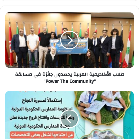
طلاب
الأكاديمية
العربية
يحصدون
جائزة
في
مسابقة
"Power
The
طلاب الأكاديمية العربية يحصدون جائزة في مسابقة
Community"
"Power The Community"
وزارة
التعليم:
فتح
باب
التقدم
لشغل
عدد