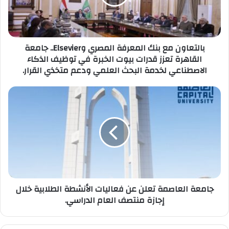
وElsevier..
جامعة
القاهرة
تعزز
بالتعاون مع بنك المعرفة المصري وElsevier.. جامعة
قدرات
القاهرة تعزز قدرات بيوت الخبرة في توظيف الذكاء
بيوت
الاصطناعي لخدمة البحث العلمي ودعم متخذي القرار.
الخبرة
في
توظيف
جامعة
الذكاء
العاصمة
الاصطناعي
تعلن
لخدمة
عن
البحث
فعاليات
العلمي
الأنشطة
ودعم
الطلابية
متخذي
خلال
القرار.
إجازة
جامعة العاصمة تعلن عن فعاليات الأنشطة الطلابية خلال
منتصف
إجازة منتصف العام الدراسي.
العام
الدراسي.