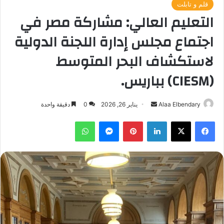
قلم و تابلت
التعليم العالي: مشاركة مصر في
اجتماع مجلس إدارة اللجنة الدولية
لاستكشاف البحر المتوسط
(CIESM) بباريس.
أرسل
Alaa Elbendary
يناير 26, 2026
0
دقيقة واحدة
بريدا
فيسبوك
‫X
لينكدإن
بينتيريست
ماسنجر
واتساب
إلكترونيا