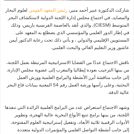
شاركت الدكتورة عبير أحمد منير،
رئيس المعهد القومي
لعلوم البحار
والمصايد، في اجتماع مجلس إدارة اللجنة الدولية لاستكشاف البحر
المتوسط (CIESM)، والذي عُقد بالعاصمة الفرنسية باريس، وذلك
في إطار الدور العلمي والمؤسسي الذي يضطلع به المعهد على
المستويين الإقليمي والدولي ، و يأتي ذلك تحت رعاية الدكتور أيمن
عاشور وزير التعليم العالي والبحث العلمي.
ناقش الاجتماع عددًا من القضايا الاستراتيجية المرتبطة بعمل اللجنة،
من بينها الترحيب بعودة إيطاليا والمغرب إلى عضوية مجلس الإدارة،
إلى جانب مناقشة أبرز الأنشطة والبرامج العلمية وورش العمل
البحثية، وعلى رأسها ورشة العمل رقم 54 المعنية ببيانات قاع البحر
عالية الدقة.
وشهد الاجتماع استعراض عدد من البرامج العلمية الرائدة التي تنفذها
اللجنة، من بينها برامج تتبع الأنواع البحرية عالية الهجرة، وتطوير
الأدوات الرقمية ثلاثية الأبعاد، وتفعيل إستراتيجية العلوم المفتوحة،
إلى جانب أنشطة التواصل العلمي والمؤتمرات الدولية متعددة