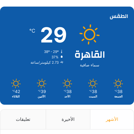
الطقس
29
℃
القاهرة
38º - 29º
37%
2.73 كيلومتر/ساعة
سماء صافية
42
39
38
38
38
℃
℃
℃
℃
℃
الجمعة
السبت
الأحد
الأثنين
الثلاثاء
الأشهر
الأخيرة
تعليقات