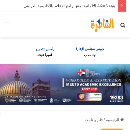
هيئة AQAS الألمانية تمنح برامج الإعلام بالأكاديمية العربية الاعتماد غير المشروط وفق المعايير الأوروبية
بحث عن
الق
الرئيسية
/
قلم و تابلت