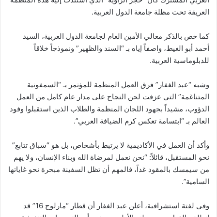
العريقة تحت مظلة جامعة الدول العربية.
كما خص بالذكر معالي الأمين العام لجامعة الدول العربية، السيد
أحمد أبو الغيط، واصفاً إياه بـ “السند والظهير” ونموذجاً خلاقاً
للدبلوماسية العربية.
وشبه “عبد الغفار” فرق العمل المنظمة للمؤتمر بـ “السمفونية
المتناغمة” التي عزفت لحن النجاح على مدار عام كامل من العمل
الدؤوب، مشيداً بجهود اللجان المنظمة والطلاب الذين استقبلوا وفود
العالم بـ “ابتسامة تعكس كرم الضيافة العربي”.
وأكد أن العمل في الأكاديمية لا يرتبط بأشخاص، بل هو “سباق تتابع”
نحو المستقبل، قائلاً: “نحن نعمل لمرضاة الله وبناء الإنسان، ولا يهم
من سيمسك بالمقود غداً، فالمهم أن تظل السفينة مبحرة نحو غاياتها
السامية”.
وفي لفتة استشرافية، أعلن عبد الغفار أن قطار “مارلوج 16” قد