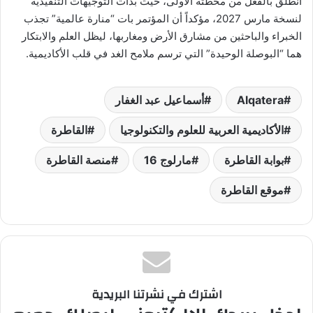
انطلق بالفعل من محطته الأولى، حيث بدأت التوجيهات التنفيذية
لنسخة مارس 2027، مؤكداً أن المؤتمر بات “منارة عالمية” تجذب
الخبراء والباحثين من مشارق الأرض ومغاربها، ليظل العلم والابتكار
هما “البوصلة الوحيدة” التي ترسم ملامح الغد في قلب الأكاديمية.
Alqatera
أسماعيل عبد الغفار
الأكاديمية العربية للعلوم والتكنولوجيا
القاطرة
بوابة القاطرة
مارلوج 16
منصة القاطرة
موقع القاطرة
اشترك في نشرتنا البريدية