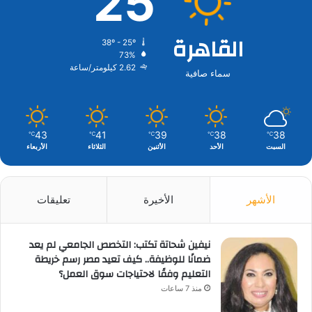
25
القاهرة
38º - 25º
73%
2.62 كيلومتر/ساعة
سماء صافية
43
41
39
38
38
℃
℃
℃
℃
℃
السبت
الأحد
الأثنين
الثلاثاء
الأربعاء
الأشهر
الأخيرة
تعليقات
نيفين شحاتة تكتب: التخصص الجامعي لم يعد
ضمانًا للوظيفة.. كيف تعيد مصر رسم خريطة
التعليم وفقًا لاحتياجات سوق العمل؟
منذ 7 ساعات