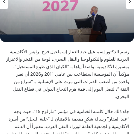
رسم الدكتور إسماعيل عبد الغفار إسماعيل فرج، رئيس الأكاديمية
العربية للعلوم والتكنولوجيا والنقل البحري، لوحة من الفخر والاعتزاز
بمسيرة الأكاديمية، واصفاً إياها بـ “الكيان الذي طوع المستحيل”،
مؤكداً أن المؤسسة استطاعت بين عامي 2011 و2026 أن تعبر
واحدة من أصعب الفترات التي مرت على الإنسانية بـ “شراع من
الثقة “، لتصل اليوم إلى قمة هرم النجاح الدولي في قطاع النقل
البحري.
جاء ذلك خلال كلمته الختامية في مؤتمر “مارلوج 15″، حيث وجه
“عبد الغفار” رسالة شكرٍ مفعمة بالامتنان لـ “خلية النحل” من أسرة
الأكاديمية والجمعية العامة لوزراء النقل العرب، معتبراً أن الدعم
العربي المشترك كان “حجر الزاوية” الذي استندت إليه هذه المنظمة