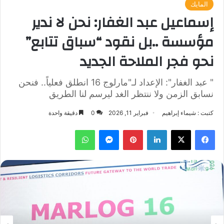
المايك
إسماعيل عبد الغفار: نحن لا ندير
مؤسسة ..بل نقود “سباق تتابع”
نحو فجر الملاحة الجديد
" عبد الغفار": الإعداد لـ"مارلوج 16 انطلق فعلياً.. فنحن
نسابق الزمن ولا ننتظر الغد ليرسم لنا الطريق
كتبت : شيماء إبراهيم
فبراير 11, 2026
0
دقيقة واحدة
فيسبوك
‫X
لينكدإن
بينتيريست
ماسنجر
واتساب