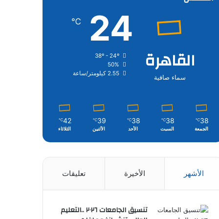
24
℃
القاهرة
38º - 24º
50%
2.55 كيلومتر/ساعة
سماء صافية
42
39
38
38
38
℃
℃
℃
℃
℃
الجمعة
السبت
الأحد
الأثنين
الثلاثاء
الأشهر
الأخيرة
تعليقات
تنسيق الجامعات ٢٠٢٦ ..التعليم