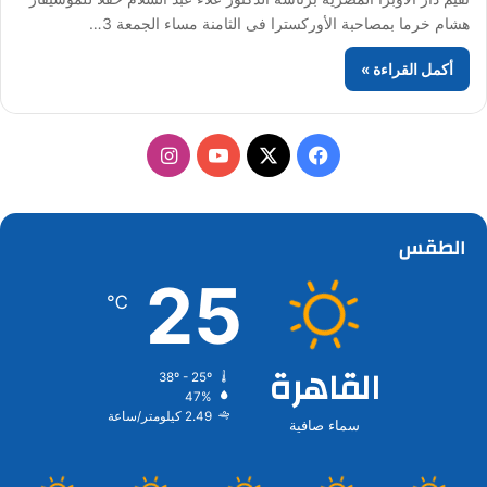
هشام خرما بمصاحبة الأوركسترا فى الثامنة مساء الجمعة 3…
أكمل القراءة »
‫X
فيسبوك
‫YouTube
انستقرام
الطقس
25
℃
القاهرة
38º - 25º
47%
2.49 كيلومتر/ساعة
سماء صافية