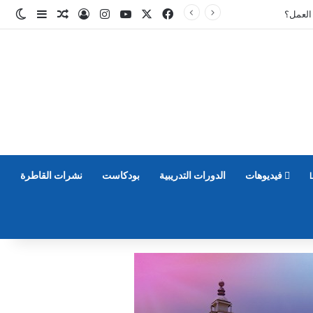
‫X
فيسبوك
‫YouTube
انستقرام
تسجيل الدخول
مقال عشوائ
إضافة عم
الو
فيديوهات
الدورات التدريبية
بودكاست
نشرات القاطرة