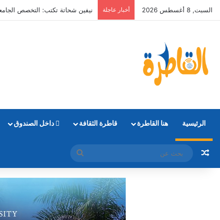
السبت, 8 أغسطس 2026
أخبار عاجلة
ايلاري أكرم تكتب :”حياتك ماهي إلا Directions “
الرئيسية
هنا القاطرة
قاطرة الثقافة
داخل الصندوق
مقال عشوائي
بحث
عن