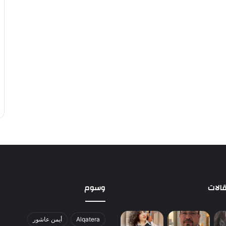
الات
وسوم
Alqatera
أيمن عاشور