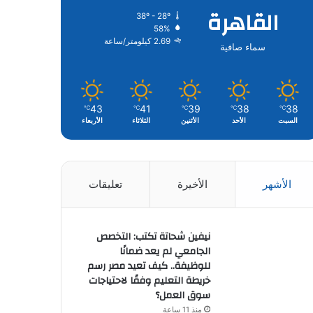
القاهرة
38º - 28º
58%
2.69 كيلومتر/ساعة
سماء صافية
43
41
39
38
38
℃
℃
℃
℃
℃
السبت
الأحد
الأثنين
الثلاثاء
الأربعاء
الأشهر
الأخيرة
تعليقات
نيفين شحاتة تكتب: التخصص
الجامعي لم يعد ضمانًا
للوظيفة.. كيف تعيد مصر رسم
خريطة التعليم وفقًا لاحتياجات
سوق العمل؟
منذ 11 ساعة