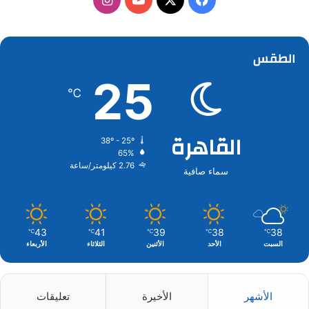
الطقس
25
℃
القاهرة
38º - 25º
65%
2.76 كيلومتر/ساعة
سماء صافية
43
41
39
38
38
℃
℃
℃
℃
℃
السبت
الأحد
الأثنين
الثلاثاء
الأربعاء
الأشهر
الأخيرة
تعليقات