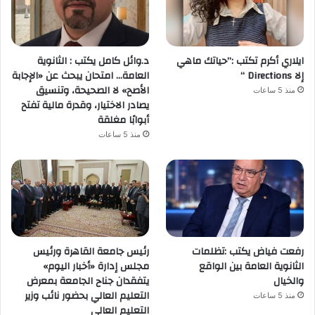
ايلاري أكرم تكتب :”حياتك ماهي
د.وائل كامل يكتب : الثانوية
إلا Directions “
العامة… امتحان يبحث عن «الإجابة
الأصح» لا الصحيحة، وتنسيق
منذ 5 ساعات
يصادر الاختيار، وقدرة مالية تفتح
أبوابًا مغلقة
منذ 5 ساعات
رفعت فياض يكتب :تظلمات
رئيس جامعة القاهرة ورئيس
الثانوية العامة بين الواقع
مجلس إدارة «أخبار اليوم»
والخيال
يتفقدان جناح الجامعة بمعرض
التعليم العالي بحضور نائب وزير
منذ 5 ساعات
التعليم العالي