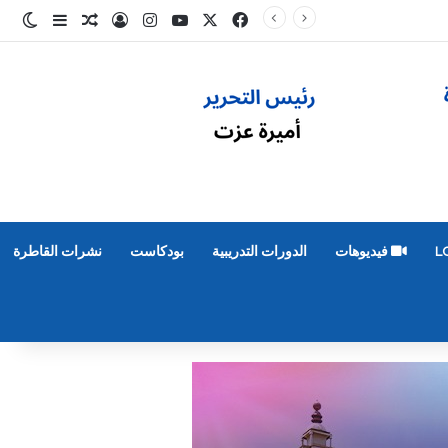
‫X
فيسبوك
‫YouTube
انستقرام
تسجيل الدخول
مقال عشوائ
إضافة عم
الو
L
فيديوهات
الدورات التدريبية
بودكاست
نشرات القاطرة