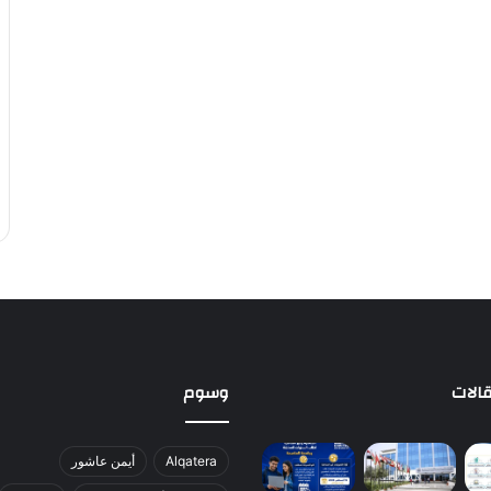
الات
وسوم
Alqatera
أيمن عاشور