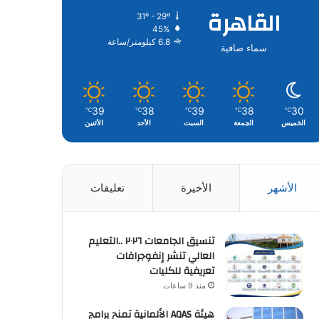
القاهرة
31º - 29º
45%
6.8 كيلومتر/ساعة
سماء صافية
39
38
39
38
30
℃
℃
℃
℃
℃
الخميس
الجمعة
السبت
الأحد
الأثنين
الأشهر
الأخيرة
تعليقات
تنسيق الجامعات ٢٠٢٦ ..التعليم
العالي تنشر إنفوجرافات
تعريفية للكليات
منذ 9 ساعات
هيئة AQAS الألمانية تمنح برامج