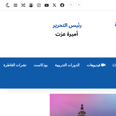
‫X
فيسبوك
‫YouTube
انستقرام
تسجيل الدخول
مقال عشوائ
إضافة عم
الو
L
فيديوهات
الدورات التدريبية
بودكاست
نشرات القاطرة