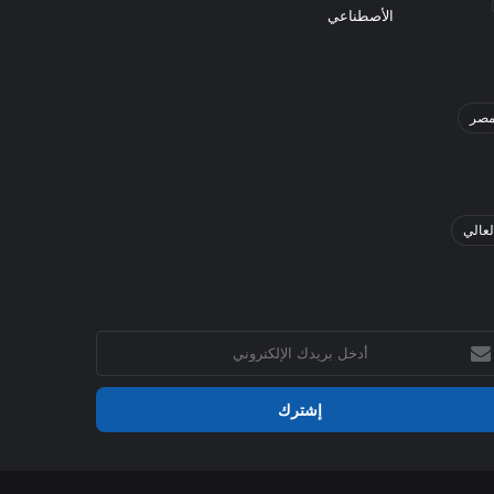
الأصطناعي
صر
لعالي
خل
يدك
إلكتروني