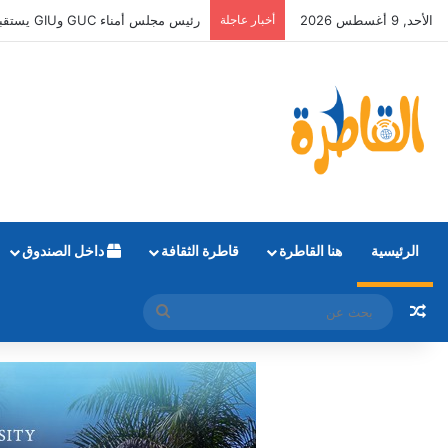
الأحد, 9 أغسطس 2026
أخبار عاجلة
رئيس مجلس أمناء GUC وGIU يستقبل أوائل الثانوية العامة الحاصلين على منح دراسية كاملة
الرئيسية
هنا القاطرة
قاطرة الثقافة
داخل الصندوق
مقال عشوائي
بحث
عن