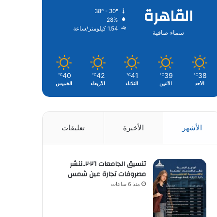
القاهرة
38º - 30º
28%
1.54 كيلومتر/ساعة
سماء صافية
40
42
41
39
38
℃
℃
℃
℃
℃
الأحد
الأثنين
الثلاثاء
الأربعاء
الخميس
الأشهر
الأخيرة
تعليقات
تنسيق الجامعات ٢٠٢٦..ننشر
مصروفات تجارة عين شمس
منذ 6 ساعات