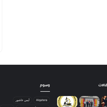
الات
وسوم
Alqatera
أيمن عاشور