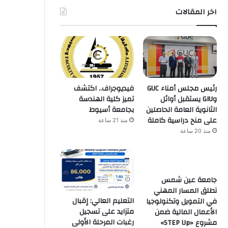
اخر المقالات
رئيس مجلس أمناء GUC
فيديوجراف.. اكتشف
وGIU يستقبل أوائل
تميز كلية الهندسة
الثانوية العامة الحاصلين
بجامعة أسيوط
على منح دراسية كاملة
منذ 21 ساعة
منذ 20 ساعة
جامعة عين شمس
تطلق المسار المهني
التعليم العالي: إقبال
في التمويل وتكنولوجيا
متزايد على تسجيل
الأعمال المالية ضمن
رغبات المرحلة الأولى
مشروع «STEP Up»