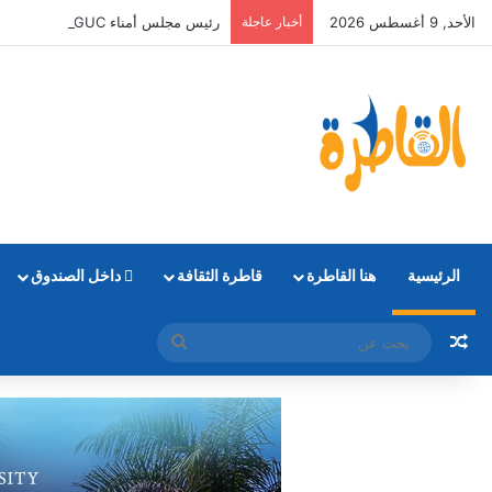
الأحد, 9 أغسطس 2026
أخبار عاجلة
رئيس مجلس أمناء GUC وGIU يستقبل أوائل الثانوية العامة الحاصلين على منح دراسية كاملة
الرئيسية
هنا القاطرة
قاطرة الثقافة
داخل الصندوق
مقال عشوائي
بحث
عن