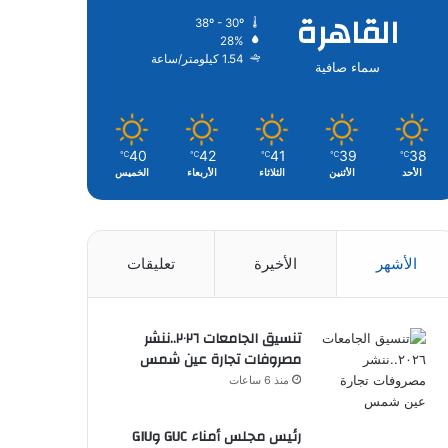
القاهرة
38º - 30º
28%
1.54 كيلومتر/ساعة
سماء صافية
40
42
41
39
38
℃
℃
℃
℃
℃
الأحد
الأثنين
الثلاثاء
الأربعاء
الخميس
الأشهر
الأخيرة
تعليقات
تنسيق الجامعات ٢٠٢٦..ننشر
مصروفات تجارة عين شمس
منذ 6 ساعات
رئيس مجلس أمناء GUC وGIU