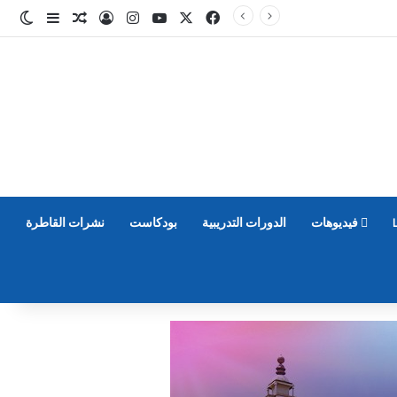
‫X
فيسبوك
‫YouTube
انستقرام
تسجيل الدخول
مقال عشوائ
إضافة عم
الو
فيديوهات
الدورات التدريبية
بودكاست
نشرات القاطرة