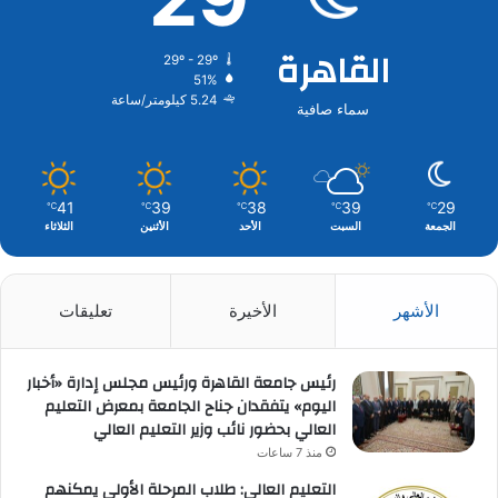
القاهرة
29º - 29º
51%
5.24 كيلومتر/ساعة
سماء صافية
41
39
38
39
29
℃
℃
℃
℃
℃
الجمعة
السبت
الأحد
الأثنين
الثلاثاء
الأشهر
الأخيرة
تعليقات
رئيس جامعة القاهرة ورئيس مجلس إدارة «أخبار
اليوم» يتفقدان جناح الجامعة بمعرض التعليم
العالي بحضور نائب وزير التعليم العالي
منذ 7 ساعات
التعليم العالي: طلاب المرحلة الأولى يمكنهم