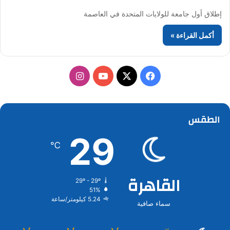
إطلاق أول جامعة للولايات المتحدة في العاصمة
أكمل القراءة »
‫X
فيسبوك
‫YouTube
انستقرام
الطقس
29
℃
القاهرة
29º - 29º
51%
5.24 كيلومتر/ساعة
سماء صافية