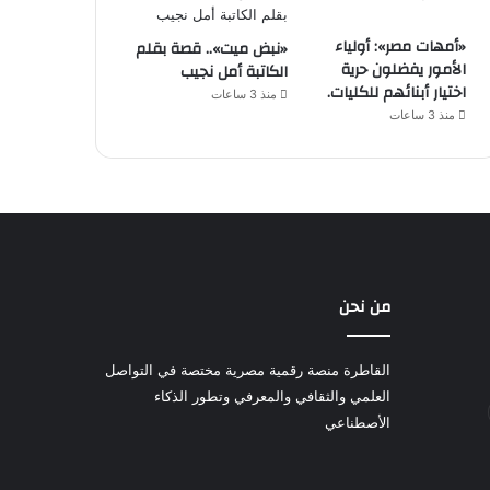
«أمهات مصر»: أولياء
«نبض ميت».. قصة بقلم
الأمور يفضلون حرية
الكاتبة أمل نجيب
اختيار أبنائهم للكليات.
منذ 3 ساعات
منذ 3 ساعات
من نحن
القاطرة منصة رقمية مصرية مختصة في التواصل
العلمي والثقافي والمعرفي وتطور الذكاء
الأصطناعي