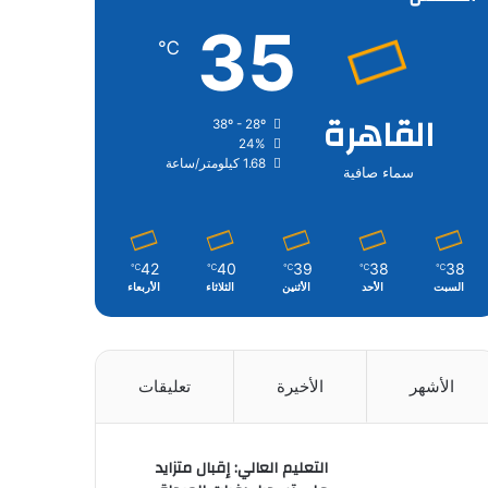
35
℃
القاهرة
38º - 28º
24%
1.68 كيلومتر/ساعة
سماء صافية
42
40
39
38
38
℃
℃
℃
℃
℃
السبت
الأحد
الأثنين
الثلاثاء
الأربعاء
الأشهر
الأخيرة
تعليقات
التعليم العالي: إقبال متزايد