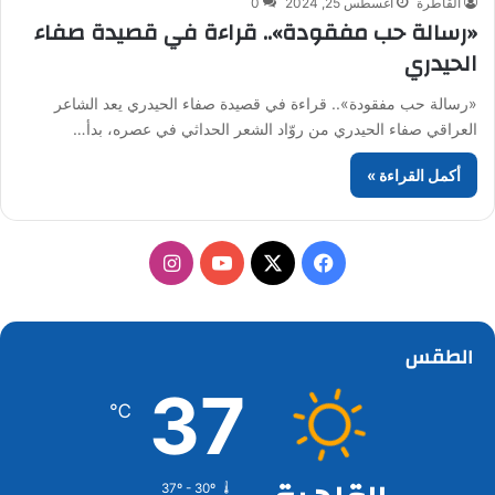
القاطرة
أغسطس 25, 2024
0
«رسالة حب مفقودة».. قراءة في قصيدة صفاء
الحيدري
«رسالة حب مفقودة».. قراءة في قصيدة صفاء الحيدري يعد الشاعر
العراقي صفاء الحيدري من روّاد الشعر الحداثي في عصره، بدأ…
أكمل القراءة »
‫X
فيسبوك
‫YouTube
انستقرام
الطقس
37
℃
37º - 30º