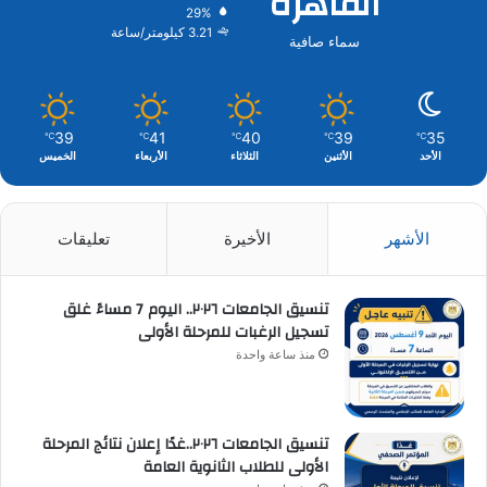
القاهرة
29%
3.21 كيلومتر/ساعة
سماء صافية
39
41
40
39
35
℃
℃
℃
℃
℃
الأحد
الأثنين
الثلاثاء
الأربعاء
الخميس
الأشهر
الأخيرة
تعليقات
تنسيق الجامعات ٢٠٢٦.. اليوم 7 مساءً غلق
تسجيل الرغبات للمرحلة الأولى
منذ ساعة واحدة
تنسيق الجامعات ٢٠٢٦..غدًا إعلان نتائج المرحلة
الأولى للطلاب الثانوية العامة