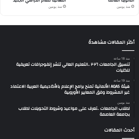
الثانوية العامة
النهائية للعام الدراسي الجديد
منذ يومين
منذ يومين
أكثر المقالات مشاهدةً
منذ 18 ساعة
تنسيق الجامعات ٢٠٢٦ ..التعليم العالي تنشر إنفوجرافات تعريفية
للكليات
منذ 19 ساعة
هيئة AQAS الألمانية تمنح برامج الإعلام بالأكاديمية العربية الاعتماد
غير المشروط وفق المعايير الأوروبية
منذ يومين
لطلاب الجامعات ..تعرف على مواعيد وشروط التحويلات لطلاب
بجامعة العاصمة
أحدث المقالات