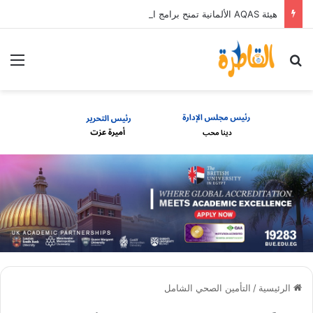
هيئة AQAS الألمانية تمنح برامج الإعلام بالأكاديمية العربية الاعتماد غير المشروط وفق المعايير الأوروبية
بحث عن
الق
الرئيسية
/
التأمين الصحي الشامل