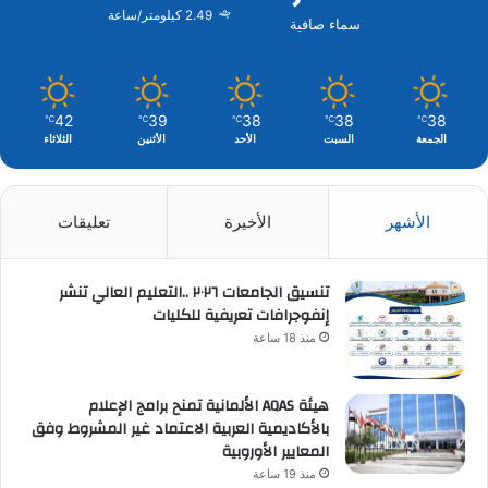
2.49 كيلومتر/ساعة
سماء صافية
42
39
38
38
38
℃
℃
℃
℃
℃
الجمعة
السبت
الأحد
الأثنين
الثلاثاء
الأشهر
الأخيرة
تعليقات
تنسيق الجامعات ٢٠٢٦ ..التعليم العالي تنشر
إنفوجرافات تعريفية للكليات
منذ 18 ساعة
هيئة AQAS الألمانية تمنح برامج الإعلام
بالأكاديمية العربية الاعتماد غير المشروط وفق
المعايير الأوروبية
منذ 19 ساعة