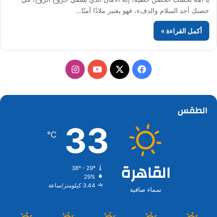
حضنكِ أجد السلام والدفء، فهو يعتبر ملاذًا آمنًا…
أكمل القراءة »
‫X
فيسبوك
‫YouTube
انستقرام
الطقس
33
℃
القاهرة
38º - 29º
29%
3.44 كيلومتر/ساعة
سماء صافية