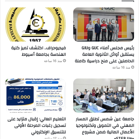
رئيس مجلس أمناء GUC وGIU
فيديوجراف.. اكتشف تميز كلية
يستقبل أوائل الثانوية العامة
الهندسة بجامعة أسيوط
الحاصلين على منح دراسية كاملة
منذ 16 ساعة
منذ 16 ساعة
جامعة عين شمس تطلق المسار
التعليم العالي: إقبال متزايد على
المهني في التمويل وتكنولوجيا
تسجيل رغبات المرحلة الأولى
الأعمال المالية ضمن مشروع
للتنسيق الإلكتروني
«STEP Up»
منذ 17 ساعة