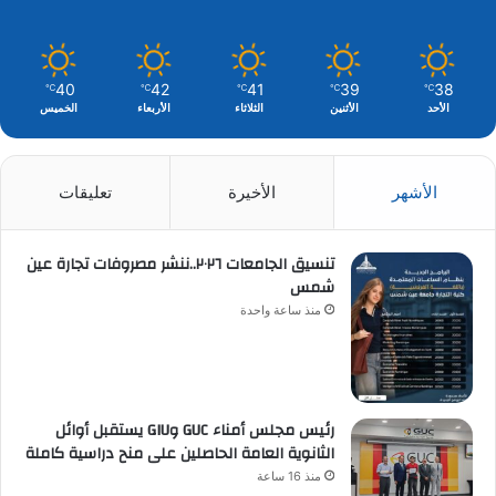
40
42
41
39
38
℃
℃
℃
℃
℃
الأحد
الأثنين
الثلاثاء
الأربعاء
الخميس
الأشهر
الأخيرة
تعليقات
تنسيق الجامعات ٢٠٢٦..ننشر مصروفات تجارة عين
شمس
منذ ساعة واحدة
رئيس مجلس أمناء GUC وGIU يستقبل أوائل
الثانوية العامة الحاصلين على منح دراسية كاملة
منذ 16 ساعة