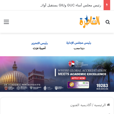
رئيس مجلس أمناء GUC وGIU يستقبل أوائل الثانوية العامة الحاصلين على منح دراسية كاملة
بحث عن
الق
الرئيسية
/
أكاديمية الفنون