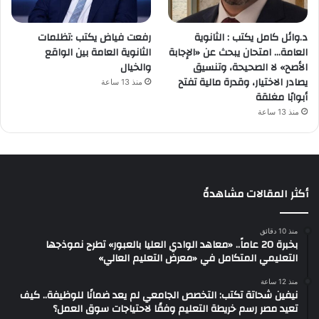
د.وائل كامل يكتب : الثانوية
رفعت فياض يكتب :تظلمات
العامة… امتحان يبحث عن «الإجابة
الثانوية العامة بين الواقع
الأصح» لا الصحيحة، وتنسيق
والخيال
يصادر الاختيار، وقدرة مالية تفتح
منذ 13 ساعة
أبوابًا مغلقة
منذ 13 ساعة
أكثر المقالات مشاهدةً
منذ 10 دقائق
بخبرة 20 عاماً.. «معاهد الوادي العليا بالعبور» تطرح نموذجها
التعليمي المتكامل في «معرض التعليم العالي»
منذ 12 ساعة
نيفين شحاتة تكتب: التخصص الجامعي لم يعد ضمانًا للوظيفة.. كيف
تعيد مصر رسم خريطة التعليم وفقًا لاحتياجات سوق العمل؟