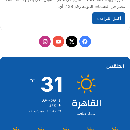
مصر في التقييمات الدولية رقم 139، أي…
أكمل القراءة »
‫X
فيسبوك
‫YouTube
انستقرام
الطقس
31
℃
القاهرة
38º - 28º
45%
2.47 كيلومتر/ساعة
سماء صافية