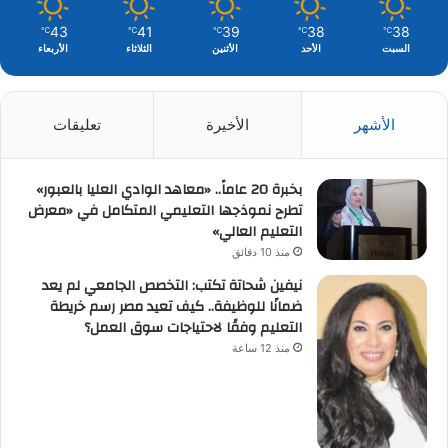
43
41
39
38
38
℃
℃
℃
℃
℃
السبت
الأحد
الأثنين
الثلاثاء
الأربعاء
الأشهر
الأخيرة
تعليقات
بخبرة 20 عاماً.. «معاهد الوادي العليا بالعبور»
تطرح نموذجها التعليمي المتكامل في «معرض
التعليم العالي»
منذ 10 دقائق
نيفين شحاتة تكتب: التخصص الجامعي لم يعد
ضمانًا للوظيفة.. كيف تعيد مصر رسم خريطة
التعليم وفقًا لاحتياجات سوق العمل؟
منذ 12 ساعة