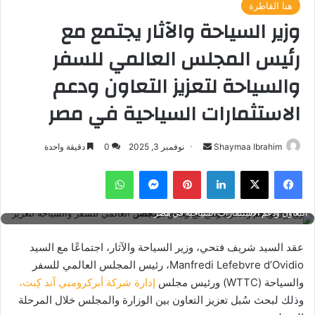
هنا القاطرة
وزير السياحة والآثار يجتمع مع
رئيس المجلس العالمي للسفر
والسياحة لتعزيز التعاون ودعم
الاستثمارات السياحية في مصر
أرسل
Shaymaa Ibrahim
نوفمبر 3, 2025
0
دقيقة واحدة
بريدا
فيسبوك
‫X
لينكدإن
بينتيريست
ماسنجر
واتساب
إلكترونيا
وزير السياحة والآثار يجتمع مع رئيس المجلس العالمي للسفر والسياحة لتعزيز
التعاون ودعم الاستثمارات السياحية في مصر
عقد السيد شريف فتحي، وزير السياحة والآثار، اجتماعًا مع السيد
Manfredi Lefebvre d’Ovidio، رئيس المجلس العالمي للسفر
والسياحة (WTTC) ورئيس مجلس
إدارة شركة أبركرومبي آند كِنت،
وذلك لبحث سُبل تعزيز التعاون بين الوزارة والمجلس خلال المرحلة