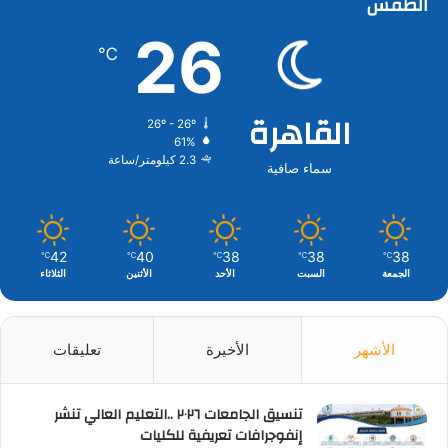
الطقس
26
℃
القاهرة
26º - 26º
61%
2.3 كيلومتر/ساعة
سماء صافية
42
40
38
38
38
℃
℃
℃
℃
℃
الجمعة
السبت
الأحد
الأثنين
الثلاثاء
الأشهر
الأخيرة
تعليقات
تنسيق الجامعات ٢٠٢٦ ..التعليم العالي تنشر
إنفوجرافات تعريفية للكليات