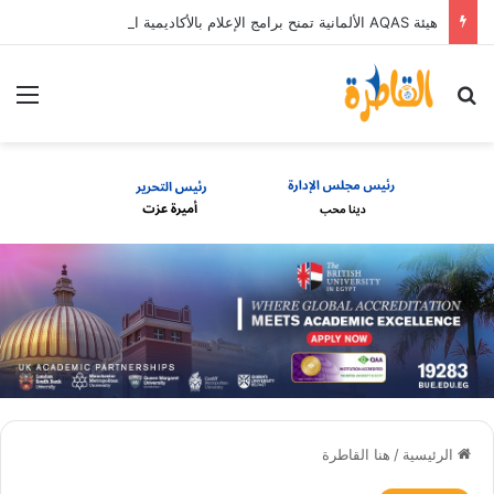
هيئة AQAS الألمانية تمنح برامج الإعلام بالأكاديمية العربية الاعتماد غير المشروط وفق المعايير الأوروبية
بحث عن
الق
الرئيسية
/
هنا القاطرة