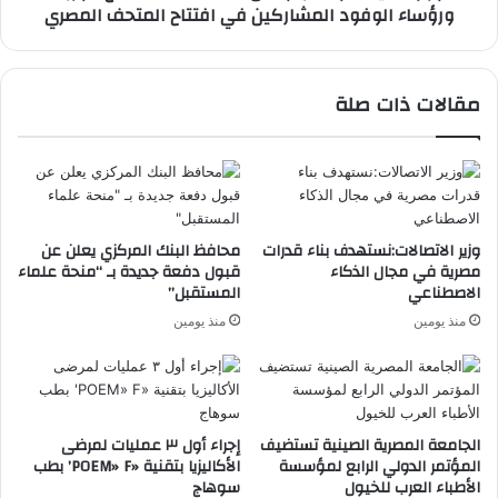
ورؤساء الوفود المشاركين في افتتاح المتحف المصري
المشاركين
في
افتتاح
المتحف
مقالات ذات صلة
المصري
وزير الاتصالات:نستهدف بناء قدرات
محافظ البنك المركزي يعلن عن
مصرية في مجال الذكاء
قبول دفعة جديدة بـ “منحة علماء
الاصطناعي
المستقبل”
منذ يومين
منذ يومين
الجامعة المصرية الصينية تستضيف
إجراء أول ٣ عمليات لمرضى
المؤتمر الدولي الرابع لمؤسسة
الأكاليزيا بتقنية «POEM» F’ بطب
الأطباء العرب للخيول
سوهاج