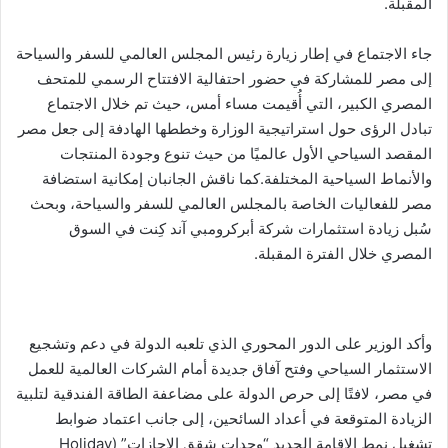
المقبلة.
جاء الاجتماع في إطار زيارة رئيس المجلس العالمي للسفر والسياحة
إلى مصر للمشاركة في حضور احتفالية الافتتاح الرسمي للمتحف
المصري الكبير، التي أُقيمت مساء أمس، حيث تم خلال الاجتماع
تبادل الرؤى حول استراتيجية الوزارة وخططها الهادفة إلى جعل مصر
المقصد السياحي الأول عالميًا من حيث تنوع وجودة المنتجات
والأنماط السياحية المختلفة.كما ناقش الجانبان إمكانية استضافة
مصر للفعاليات الخاصة بالمجلس العالمي للسفر والسياحة، وبحث
سُبل زيادة استثمارات شركة أبركرومبي آند كِنت في السوق
المصري خلال الفترة المقبلة.
وأكد الوزير على الدور المحوري الذي تلعبه الدولة في دعم وتشجيع
الاستثمار السياحي وفتح آفاق جديدة أمام الشركات العالمية للعمل
في مصر، لافتًا إلى حرص الدولة على مضاعفة الطاقة الفندقية لتلبية
الزيادة المتوقعة في أعداد السائحين، إلى جانب اعتماد ضوابط
تشغيل نمط الإقامة الجديد “وحدات شقق الإجازات” (Holiday