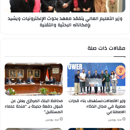
ويشيد
بإمكاناته
وزير التعليم العالي يتفقد معهد بحوث الإلكترونيات ويشيد
البحثية
بإمكاناته البحثية والتقنية
والتقنية
مقالات ذات صلة
وزير الاتصالات:نستهدف بناء قدرات
محافظ البنك المركزي يعلن عن
مصرية في مجال الذكاء
قبول دفعة جديدة بـ “منحة علماء
الاصطناعي
المستقبل”
منذ يومين
منذ يومين