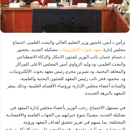
ترأس د.أيمن عاشور وزير التعليم العالي والبحث العلمي، اجتماع
مجلس إدارة
معهد بحوث الإلكترونيات
بتشكيله الجديد، بحضور
د.حسام عثمان نائب الوزير لشئون الابتكار والذكاء الاصطناعي
والبحث العلمي، ود.وليد الزواوي أمين المجلس الأعلى للمراكز
والمعاهد البحثية، ود.شيرين محرم رئيس معهد بحوث الإلكترونيات،
ود. محمود فخر نائب رئيس المعهد للشئون البحثية والعلمية،
والسادة أعضاء مجلس الإدارة، ورؤساء الأقسام العلمية، وذلك بمقر
المعهد بالنزهة الجديدة.
في مستهل الاجتماع، رحب الوزير بأعضاء مجلس إدارة المعهد في
تشكيله الجديد، مشيدًا بتنوع خبراتهم من الجهات العلمية والاقتصادية
المختلفة، بما يسهم في تعزيز تحقيق أهداف المعهد ورؤيته
المستقبلية، معربًا عن ثقته في قدرة المعهد على دعم الابتكار وريادة