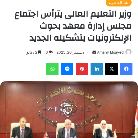
هنا القاطرة
وزير التعليم العالى يترأس اجتماع
مجلس إدارة معهد بحوث
الإلكترونيات بتشكيله الجديد
أرسل
Amany Elsayed
ديسمبر 20, 2025
0
2 دقائق
بريدا
فيسبوك
‫X
لينكدإن
بينتيريست
ماسنجر
واتساب
إلكترونيا