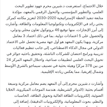
خلال الاجتماع، استعرضت د.شيرين محرم جهود تطوير البحث
العلمي، والتطوير المؤسسي، والتحول الرقمي بالمعهد، مؤكدة
متابعة تنفيذ الخطة الإستراتيجية 2020–2030 لتعزيز مكانته كمركز
بحثي رائد في الإلكترونيات وتكنولوجيا المعلومات والطاقة، وأشارت
إلى أبرز الإنجازات، منها توقيع 46 بروتوكول تعاون محلي ودولي،
والحصول على 5 اعتمادات دولية، بما في ذلك اعتماد 3 معامل
مركزية، وبهذا يكون المعهد هو أول جهة مصرية تحصل على الاعتماد
الدولي في مجال الذكاء الاصطناعي، إلى جانب تنظيم فعاليات
تدريبية وبرامج احتضان للشركات الناشئة، وتحقيق باحثيه جوائز في
تحويل البحث العلمي لتطبيقات صناعية، واحتلال المعهد المركز 24
من بين 378 مركزًا وهيئة بحثية في تصنيف سيماجو بالشرق الأوسط
وشمال إفريقيا، مما يعكس ريادته الإقليمية.
وأشارت د.شيرين محرم إلى أن المعهد يضم معامل مركزية وسبعة
أقسام بحثية: (الدوائر الشريطية، هندسة الموجات الميكروية، الخلايا
الضوئية، إلكترونيات الطاقة العالية وتحويل الطاقة، الحاسبات
والنظم، بحوث المعلوماتية، والإلكترونيات الدقيقة)، إضافة إلى