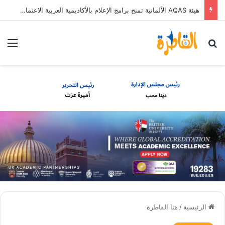
هيئة AQAS الألمانية تمنح برامج الإعلام بالأكاديمية العربية الاعتماد غير المشروط وفق المعايير الأوروبية
بحث عن
الق
الرئيسية
/
هنا القاطرة