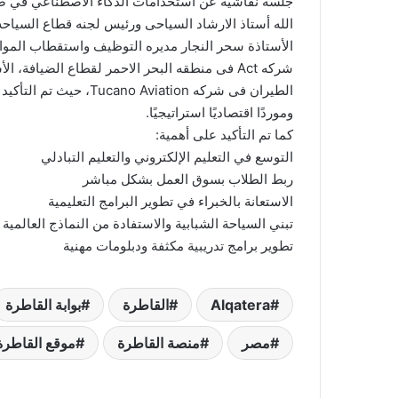
جلسة نقاشية عن استخدامات الذكاء الاصطناعي في صناع
الله أستاذ الارشاد السياحى ورئيس لجنه قطاع السياح
الأستاذة سحر النجار مديره التوظيف واستقطاب المو
شركه Act فى منطقه البحر الاحمر لقطاع الضياف
الطيران فى شركه viation
وموردًا اقتصاديًا استراتيجيًا.
كما تم التأكيد على أهمية:
التوسع في التعليم الإلكتروني والتعليم التبادلي
ربط الطلاب بسوق العمل بشكل مباشر
الاستعانة بالخبراء في تطوير البرامج التعليمية
تبني السياحة الشبابية والاستفادة من النماذج العالمية
تطوير برامج تدريبية مكثفة ودبلومات مهنية
Alqatera
القاطرة
بوابة القاطرة
مصر
منصة القاطرة
موقع القاطرة