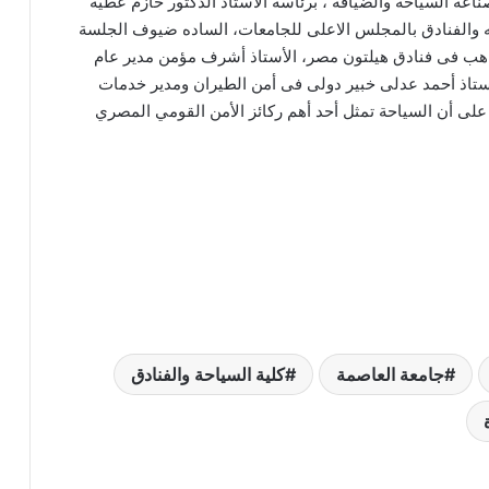
ة السياحة والضيافة ، برئاسة الأستاذ الدكتور حازم عطيه
ه والفنادق بالمجلس الاعلى للجامعات، الساده ضيوف الجلسة
اهب فى فنادق هيلتون مصر، الأستاذ أشرف مؤمن مدير عام
ة، الأستاذ أحمد عدلى خبير دولى فى أمن الطيران ومدير خدمات
Tucano A، حيث تم التأكيد على أن السياحة تمثل أحد أهم ركائز الأمن القومي المصري
جامعة العاصمة
كلية السياحة والفنادق