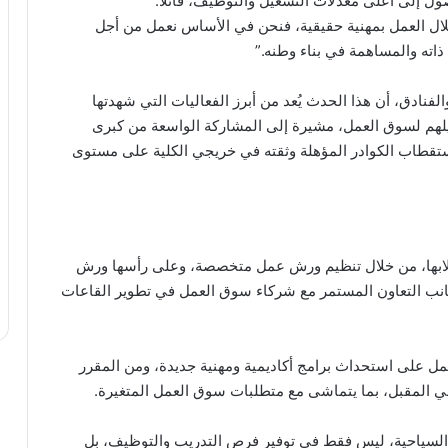
ول إلى أعلى معدلات التشغيل والتوظيف، قائلًا:
يل 100% لخريجينا، من خلال العمل بمهنية حقيقية، فنحن في الأساس نعمل من أجل
اته والمساهمة في بناء وطنه.”
فنادق، أن هذا الحدث يُعد من أبرز الفعاليات التي شهدتها
هيلهم لسوق العمل، مشيرة إلى المشاركة الواسعة من كبرى
تقطاب الكوادر المؤهلة وثقته في خريجي الكلية على مستوى
ابها، من خلال تنظيم ورش عمل متخصصة، وعلى رأسها ورش
ى جانب التعاون المستمر مع شركاء سوق العمل في تطوير القاعات
مل على استحداث برامج أكاديمية ومهنية جديدة، ومن المقرر
عي المقبل، بما يتماشى مع متطلبات سوق العمل المتغيرة.
السياحية، ليس فقط في توفير فرص التدريب والتوظيف، بل