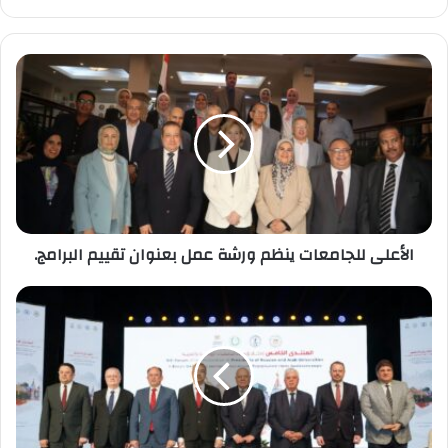
الأعلى
للجامعات
ينظم
ورشة
عمل
بعنوان
تقييم
البرامج.
الأعلى للجامعات ينظم ورشة عمل بعنوان تقييم البرامج.
الدكتور
أيمن
عاشو
تعزيز
التعاون
في
مجالات
الفضاء