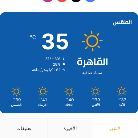
الطقس
35
℃
القاهرة
37º - 30º
28%
1.62 كيلومتر/ساعة
سماء صافية
39
41
40
39
37
℃
℃
℃
℃
℃
الأحد
الأثنين
الثلاثاء
الأربعاء
الخميس
الأشهر
الأخيرة
تعليقات