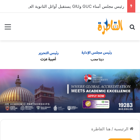
رئيس مجلس أمناء GUC وGIU يستقبل أوائل الثانوية العامة الحاصلين على منح دراسية كاملة
بحث عن
الق
الرئيسية
/
هنا القاطرة