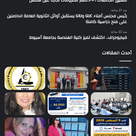
تنسيق الجامعات ٢٠٢٦..ننشر مصروفات تجارة عين شمس
منذ 21 ساعة
رئيس مجلس أمناء GUC وGIU يستقبل أوائل الثانوية العامة الحاصلين
على منح دراسية كاملة
منذ 22 ساعة
فيديوجراف.. اكتشف تميز كلية الهندسة بجامعة أسيوط
أحدث المقالات