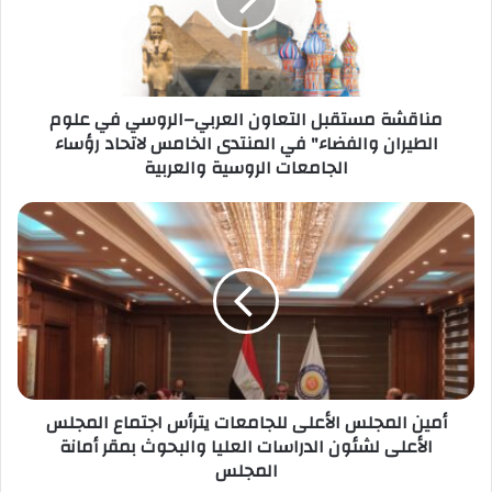
الروسي
في
علوم
الطيران
والفضاء"
مناقشة مستقبل التعاون العربي–الروسي في علوم
في
الطيران والفضاء" في المنتدى الخامس لاتحاد رؤساء
المنتدى
الجامعات الروسية والعربية
الخامس
لاتحاد
رؤساء
أمين
الجامعات
المجلس
الروسية
الأعلى
والعربية
للجامعات
يترأس
اجتماع
المجلس
الأعلى
لشئون
أمين المجلس الأعلى للجامعات يترأس اجتماع المجلس
الدراسات
الأعلى لشئون الدراسات العليا والبحوث بمقر أمانة
العليا
المجلس
والبحوث
بمقر