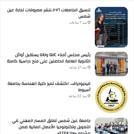
تنسيق الجامعات ٢٠٢٦..ننشر مصروفات تجارة عين
شمس
منذ 7 ساعات
رئيس مجلس أمناء GUC وGIU يستقبل أوائل
الثانوية العامة الحاصلين على منح دراسية كاملة
منذ 21 ساعة
فيديوجراف.. اكتشف تميز كلية الهندسة بجامعة
أسيوط
منذ 22 ساعة
جامعة عين شمس تطلق المسار المهني في
التمويل وتكنولوجيا الأعمال المالية ضمن
مشروع «STEP Up»