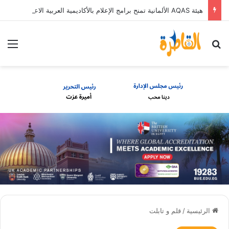
هيئة AQAS الألمانية تمنح برامج الإعلام بالأكاديمية العربية الاعتماد غير المشروط وفق المعايير الأوروبية
بحث عن
الق
الرئيسية
/
قلم و تابلت