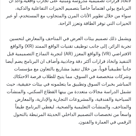
لاتخاذ قرارات تصميمية مدروسة ومبنية على تجارب واقعية.واكد ان
البرنامج يولي اهتماماً خاصاً بتصميم الحيزات التفاعلية والذكية،
سواء من خلال تطوير الأثاث المرن والمتجاوب مع المستخدم، أو عبر
الحيزات التي توفر الطاقة وتعزز الراحة.
ويشمل ذلك تصميم بيئات العرض في المتاحف والمعارض لتحسين
تجربة الزائر، إلى جانب توظيف تقنيات الواقع الممتد (XR) والواقع
الافتراضي (VR) والواقع المعزز (AR) لتجربة النماذج التصميمية قبل
التنفيذ واتخاذ قرارات أكثر دقة وجاذبية.وأضاف ان البرنامج يضم أيضا
جانباً تطبيقياً قوياً، من خلال تنفيذ مشاريع بالتعاون مع مؤسسات
وشركات متخصصة في السوق، مما يتيح للطلاب فرصة الاحتكاك
المباشر بخبرات السوق وتطبيق ما يتعلمونه في بيئات حقيقية، حيث
تشمل الدراسة مجالات متعددة من بينها القطاع السكني، والمنشآت
السياحية والفندقية، والمشروعات التجارية والإدارية، والمعارض
والمتاحف، والمنشآت التعليمية والصحية، ليغطي البرنامج طيفاً
واسعاً من تخصصات التصميم الداخلي الحديثة المرتبطة بالتحول
الرقمي في العمارة والفنون.