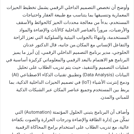
وأوضح أن تخصص التصميم الداخلي الرقمي يشمل تخطيط الحيزات
المعمارية وتنسيقها بما يتناسب مع طبيعة العقار واحتياجات
المستخدم، بدءاً من معالجة محددات الحيز كالحوائط والأسقف
والأرضيات، مروراً بالعناصر الداخلية كالأثاث والإضاءة والمواد
المستخدمة، وانتهاءً بالجوانب البيئية والسلوكية التي تعزز الراحة
والتفاعل الإنساني مع المكان.من جانبه، قال الدكتور عدنان
الحلوجي، مدير برنامج التصميم الداخلي الرقمي، إن أبرز ما يميز
البرنامج هو الاهتمام بالبعد الرقمي والمعلوماتي كركيزة أساسية في
عمليات التصميم والتنفيذ، حيث يتم تدريب الطلاب على تحليل
البيانات (Data Analysis) وتطبيق تقنيات الذكاء الاصطناعي (AI)
ودمج إنترنت الأشياء (IoT) في تصميم الحيزات الداخلية الذكية، بما
يربط بين المستخدم وجميع عناصر المكان عبر الشبكات الذكية
للمباني والمدن.
وأضاف أن البرنامج يتبنى الحلول المؤتمتة (Automation) التي
تمكّن من إدارة الطاقة والإضاءة ودرجات الحرارة والصوت بكفاءة
عالية، مع تدريب الطلاب على استخدام برامج المحاكاة الرقمية