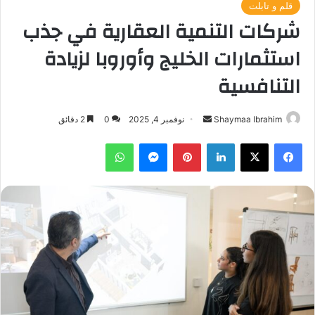
قلم و تابلت
شركات التنمية العقارية في جذب
استثمارات الخليج وأوروبا لزيادة
التنافسية
أرسل
Shaymaa Ibrahim
نوفمبر 4, 2025
0
2 دقائق
بريدا
فيسبوك
‫X
لينكدإن
بينتيريست
ماسنجر
واتساب
إلكترونيا