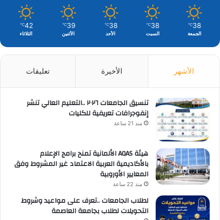
42
39
38
38
38
℃
℃
℃
℃
℃
الجمعة
السبت
الأحد
الأثنين
الثلاثاء
الأشهر
الأخيرة
تعليقات
تنسيق الجامعات ٢٠٢٦ ..التعليم العالي تنشر
إنفوجرافات تعريفية للكليات
منذ 21 ساعة
هيئة AQAS الألمانية تمنح برامج الإعلام
بالأكاديمية العربية الاعتماد غير المشروط وفق
المعايير الأوروبية
منذ 22 ساعة
لطلاب الجامعات ..تعرف على مواعيد وشروط
التحويلات لطلاب بجامعة العاصمة