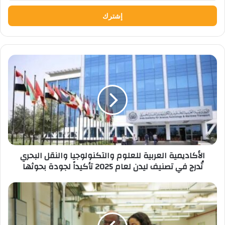
الإلكتروني
الأكاديمية
العربية
للعلوم
والتكنولوجيا
والنقل
البحري
تُدرج
في
تصنيف
الأكاديمية العربية للعلوم والتكنولوجيا والنقل البحري
ليدن
تُدرج في تصنيف ليدن لعام 2025 تأكيداً لجودة بحوثها
لعام
2025
تأكيداً
AUC
لجودة
TO
بحوثها
OFFER
ADVANCED