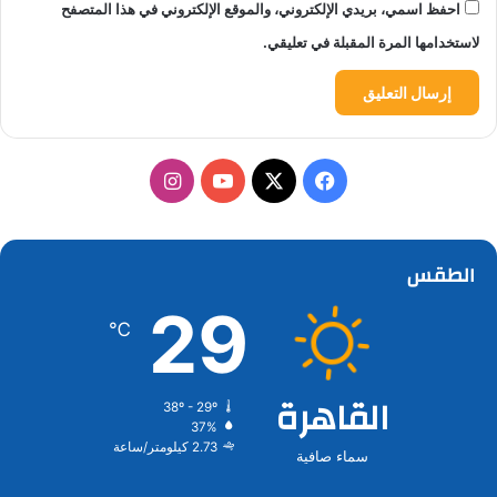
احفظ اسمي، بريدي الإلكتروني، والموقع الإلكتروني في هذا المتصفح
لاستخدامها المرة المقبلة في تعليقي.
‫X
فيسبوك
‫YouTube
انستقرام
الطقس
29
℃
القاهرة
38º - 29º
37%
2.73 كيلومتر/ساعة
سماء صافية