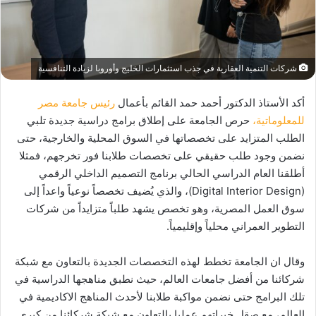
شركات التنمية العقارية في جذب استثمارات الخليج وأوروبا لزيادة التنافسية
أكد الأستاذ الدكتور أحمد حمد القائم بأعمال
رئيس جامعة مصر
للمعلوماتية،
حرص الجامعة على إطلاق برامج دراسية جديدة تلبي
الطلب المتزايد على تخصصاتها في السوق المحلية والخارجية، حتى
نضمن وجود طلب حقيقي على تخصصات طلابنا فور تخرجهم، فمثلا
أطلقنا العام الدراسي الحالي برنامج التصميم الداخلي الرقمي
(Digital Interior Design)، والذي يُضيف تخصصاً نوعياً واعداً إلى
سوق العمل المصرية، وهو تخصص يشهد طلباً متزايداً من شركات
التطوير العمراني محلياً وإقليمياً.
وقال ان الجامعة تخطط لهذه التخصصات الجديدة بالتعاون مع شبكة
شركائنا من أفضل جامعات العالم، حيث نطبق مناهجها الدراسية في
تلك البرامج حتى نضمن مواكبة طلابنا لأحدث المناهج الاكاديمية في
العالم، مع صقل خبراتهم عمليا بالتعاون مع شبكة شركائنا من كبري