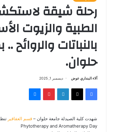
رحلة شيقة لاستكشاف
الطبية والزيوت الأس
بالنباتات والروائح ..
حلوان.
آلاء البنداري عوض
ديسمبر 1, 2025
فيسبوك
‫X
لينكدإن
بينتيريست
ماسنجر
شهدت كلية الصيدلة جامعة حلوان –
قسم العقاقير
تنظي
Phytotherapy and Aromatherapy Day