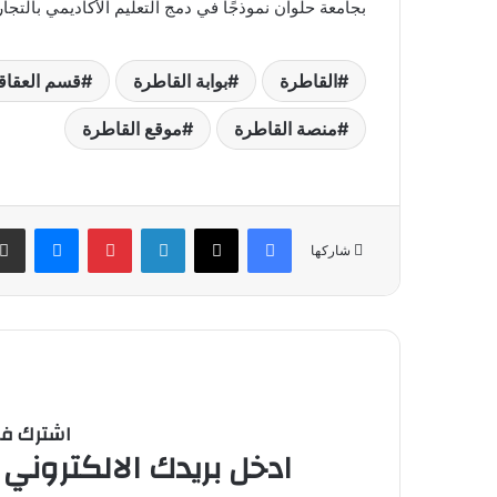
بجامعة حلوان نموذجًا في دمج التعليم الأكاديمي بالتجار
القاطرة
بوابة القاطرة
قسم العقاق
منصة القاطرة
موقع القاطرة
فيسبوك
‫X
لينكدإن
بينتيريست
ماسنج
شاركها
اشترك في 
ادخل بريدك الالكتروني 