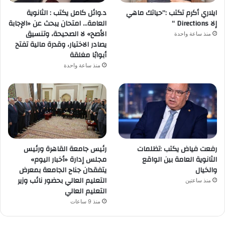
ايلاري أكرم تكتب :”حياتك ماهي
د.وائل كامل يكتب : الثانوية
إلا Directions “
العامة… امتحان يبحث عن «الإجابة
الأصح» لا الصحيحة، وتنسيق
منذ ساعة واحدة
يصادر الاختيار، وقدرة مالية تفتح
أبوابًا مغلقة
منذ ساعة واحدة
رفعت فياض يكتب :تظلمات
رئيس جامعة القاهرة ورئيس
الثانوية العامة بين الواقع
مجلس إدارة «أخبار اليوم»
والخيال
يتفقدان جناح الجامعة بمعرض
التعليم العالي بحضور نائب وزير
منذ ساعتين
التعليم العالي
منذ 9 ساعات