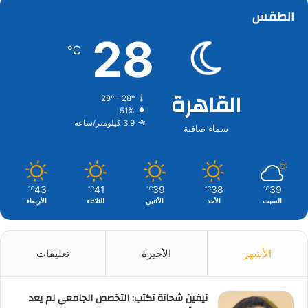
الطقس
28
℃
القاهرة
28º - 28º
51%
3.9 كيلومتر/ساعة
سماء صافية
43
41
39
38
39
℃
℃
℃
℃
℃
السبت
الأحد
الأثنين
الثلاثاء
الأربعاء
الأشهر
الأخيرة
تعليقات
نيفين شحاتة تكتب: التخصص الجامعي لم يعد