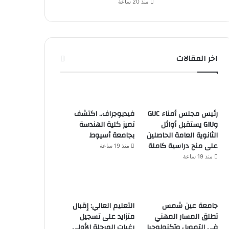
منذ 20 ساعة
اخر المقالات
رئيس مجلس أمناء GUC
فيديوجراف.. اكتشف
وGIU يستقبل أوائل
تميز كلية الهندسة
الثانوية العامة الحاصلين
بجامعة أسيوط
على منح دراسية كاملة
منذ 19 ساعة
منذ 19 ساعة
جامعة عين شمس
التعليم العالي: إقبال
تطلق المسار المهني
متزايد على تسجيل
في التمويل وتكنولوجيا
رغبات المرحلة الأولى