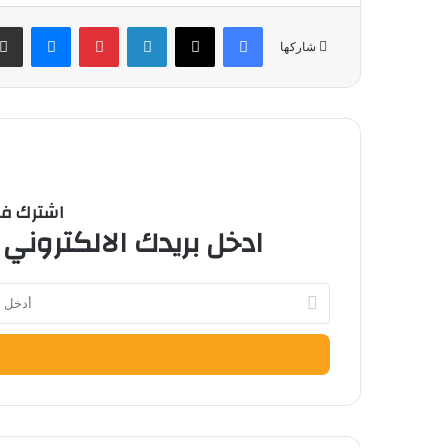
فيسبوك
‫X
لينكدإن
بينتيريست
ماسنج
شاركها
اشترك في 
ادخل بريدك الالكتروني 
أدخل
بريدك
الإلكتروني