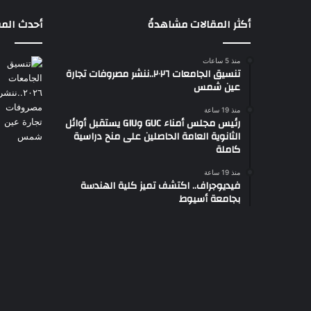
أكثر المقالات مشاهدةً
أحدث المق
منذ 5 ساعات
تنسيق الجامعات ٢٠٢٦..ننشر مصروفات تجارة
عين شمس
منذ 19 ساعة
رئيس مجلس أمناء GUC وGIU يستقبل أوائل
الثانوية العامة الحاصلين على منح دراسية
كاملة
منذ 19 ساعة
فيديوجراف.. اكتشف تميز كلية الهندسة
بجامعة أسيوط