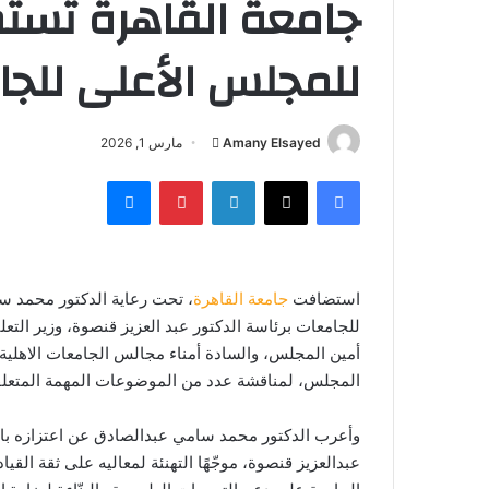
جامعة القاهرة تست
للمجلس الأعلى للجا
أرسل
Amany Elsayed
مارس 1, 2026
بريدا
فيسبوك
‫X
لينكدإن
بينتيريست
ماسنجر
إلكترونيا
استضافت
جامعة القاهرة
، تحت رعاية الدكتور محمد س
للجامعات برئاسة الدكتور عبد العزيز قنصوة، وزير ال
أمين المجلس، والسادة أمناء مجالس الجامعات الاهلية
المجلس، لمناقشة عدد من الموضوعات المهمة المتعلق
وأعرب الدكتور محمد سامي عبدالصادق عن اعتزازه باس
عبدالعزيز قنصوة، موجّهًا التهنئة لمعاليه على ثقة القي