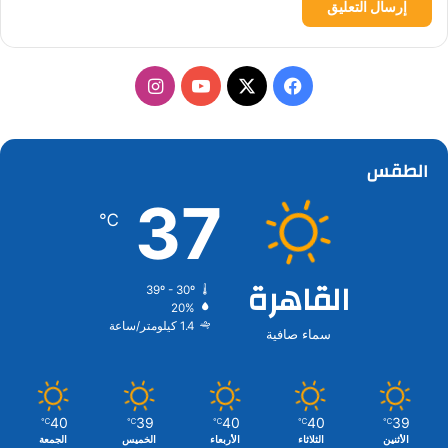
‫X
فيسبوك
‫YouTube
انستقرام
الطقس
37
℃
القاهرة
39º - 30º
20%
1.4 كيلومتر/ساعة
سماء صافية
40
39
40
40
39
℃
℃
℃
℃
℃
الأثنين
الثلاثاء
الأربعاء
الخميس
الجمعة