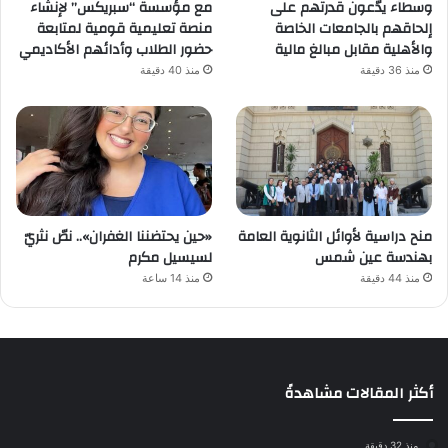
وسطاء يدّعون قدرتهم على
مع مؤسسة “سبريكس” لإنشاء
إلحاقهم بالجامعات الخاصة
منصة تعليمية قومية لمتابعة
والأهلية مقابل مبالغ مالية
حضور الطلاب وأدائهم الأكاديمي
منذ 36 دقيقة
منذ 40 دقيقة
منح دراسية لأوائل الثانوية العامة
«حين يحتضننا الغفران».. نصّ نثريّ
بهندسة عين شمس
لسيسيل مكرم
منذ 44 دقيقة
منذ 14 ساعة
أكثر المقالات مشاهدةً
منذ 32 دقيقة