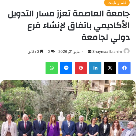
قلم و تابلت
جامعة العاصمة تعزز مسار التدويل
الأكاديمي باتفاق لإنشاء فرع
دولي لجامعة
أرسل
Shaymaa Ibrahim
مايو 21, 2026
0
3 دقائق
بريدا
فيسبوك
‫X
لينكدإن
بينتيريست
ماسنجر
واتساب
إلكترونيا