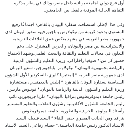
أول فرع دولي لجامعة يونانية داخل مصر، وذلك في إطار مذكرة
التفاهم الحالية الموقعة بالفعل بين الجامعتين.
وفي هذا الإطار، استضافت سفارة اليونان بالقاهرة اجتماعًا رفيع
المستوى بدعوة كريمة من نيكولاوس باباجيورجيو، سفير اليونان لدى
جمهورية مصر العربية، في مشهد يعكس عمق العلاقات التاريخية
والاستراتيجية بين مصر واليونان، والحرص المشترك على دعم
التعاون في مجالات التعليم والثقافة والبحث العلمي.وشهد الاجتماع
حضور كل من:* صوفيا زاخاراكي، وزيرة التعليم والشؤون الدينية
والرياضة بجمهورية اليونان.* نيكولاوس باباجيورجيو، سفير اليونان
لدى جمهورية مصر العربية.* إليفثيريا كايري، السكرتير الأول للشؤون
السياسية بسفارة اليونان بالقاهرة.* إيليني بالديمتسي، مستشارة
وزيرة التعليم والشؤون الدينية والرياضة باليونان.* فوتيوس ماريس،
رئيس جامعة ديموقريطوس بتراقيا باليونان.* ماريا جريجوريو، نائب
رئيس الجامعة للشؤون الأكاديمية وشؤون الطلاب والتعليم المستمر
وأستاذ البيولوجيا الجزيئية والتطورية بجامعة ديموقريطوس
بتراقيا.ومن الجانب المصري حضر اللقاء:* السيد قنديل، السيد
الأستاذ الدكتور رئيس جامعة العاصمة.* حسام رفاعي، السيد الأستاذ