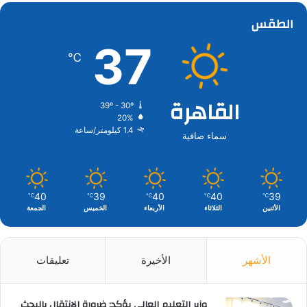
الطقس
37
℃
القاهرة
39º - 30º
20%
1.4 كيلومتر/ساعة
سماء صافية
40
39
40
40
39
℃
℃
℃
℃
℃
الأثنين
الثلاثاء
الأربعاء
الخميس
الجمعة
الأشهر
الأخيرة
تعليقات
وزير التعليم العالي يؤكد: ضرورة الانتقال بالبحث