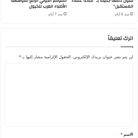
قبول دفعة جديدة بـ “منحة علماء
المؤتمر الدولي الرابع لمؤسسة
المستقبل”
الأطباء العرب للخيول
منذ 6 أيام
منذ 7 أيام
اترك تعليقاً
لن يتم نشر عنوان بريدك الإلكتروني.
الحقول الإلزامية مشار إليها بـ
*
ا
ل
ت
ع
ل
ي
ق
*
الاسم
*