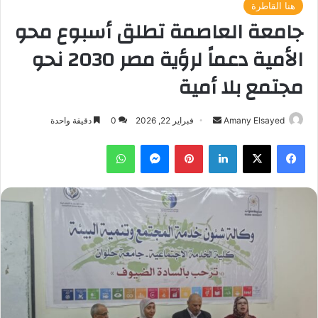
هنا القاطرة
جامعة العاصمة تطلق أسبوع محو
الأمية دعماً لرؤية مصر 2030 نحو
مجتمع بلا أمية
أرسل
Amany Elsayed
فبراير 22, 2026
0
دقيقة واحدة
بريدا
فيسبوك
‫X
لينكدإن
بينتيريست
ماسنجر
واتساب
إلكترونيا