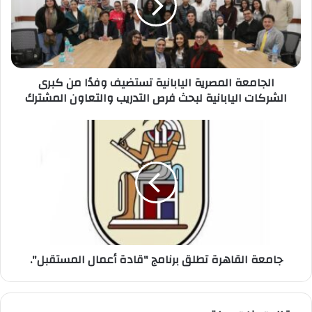
وفدًا
من
كبرى
الشركات
اليابانية
الجامعة المصرية اليابانية تستضيف وفدًا من كبرى
لبحث
الشركات اليابانية لبحث فرص التدريب والتعاون المشترك
فرص
التدريب
والتعاون
جامعة
المشترك
القاهرة
تطلق
برنامج
"قادة
أعمال
المستقبل".
جامعة القاهرة تطلق برنامج "قادة أعمال المستقبل".