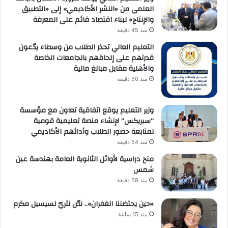
العلمي من «النشر الأكاديمي» إلى «التطبيق
والإنتاج» لبناء اقتصاد قائم على المعرفة
منذ 45 دقيقة
التعليم العالي تحذر الطلاب من وسطاء يدّعون
قدرتهم على إلحاقهم بالجامعات الخاصة
والأهلية مقابل مبالغ مالية
منذ 50 دقيقة
وزير التعليم يوقع اتفاقية تعاون مع مؤسسة
“سبريكس” لإنشاء منصة تعليمية قومية
لمتابعة حضور الطلاب وأدائهم الأكاديمي
منذ 54 دقيقة
منح دراسية لأوائل الثانوية العامة بهندسة عين
شمس
منذ 58 دقيقة
«حين يحتضننا الغفران».. نصّ نثريّ لسيسيل مكرم
منذ 15 ساعة