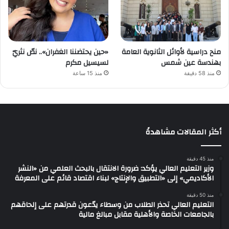
منح دراسية لأوائل الثانوية العامة
«حين يحتضننا الغفران».. نصّ نثريّ
بهندسة عين شمس
لسيسيل مكرم
منذ 58 دقيقة
منذ 15 ساعة
أكثر المقالات مشاهدةً
منذ 45 دقيقة
وزير التعليم العالي يؤكد: ضرورة الانتقال بالبحث العلمي من «النشر
الأكاديمي» إلى «التطبيق والإنتاج» لبناء اقتصاد قائم على المعرفة
منذ 50 دقيقة
التعليم العالي تحذر الطلاب من وسطاء يدّعون قدرتهم على إلحاقهم
بالجامعات الخاصة والأهلية مقابل مبالغ مالية